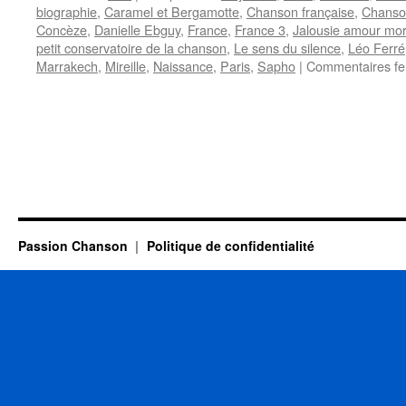
biographie
,
Caramel et Bergamotte
,
Chanson française
,
Chanso
Concèze
,
Danielle Ebguy
,
France
,
France 3
,
Jalousie amour mor
petit conservatoire de la chanson
,
Le sens du silence
,
Léo Ferré
Marrakech
,
Mireille
,
Naissance
,
Paris
,
Sapho
|
Commentaires f
Passion Chanson
Politique de confidentialité