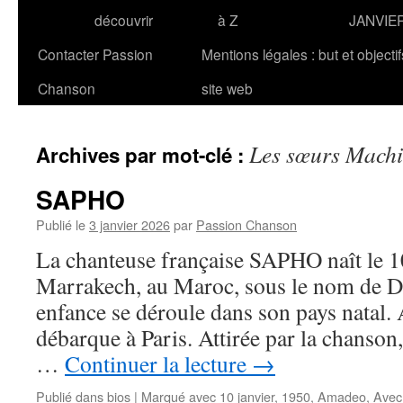
découvrir
à Z
JANVIE
Contacter Passion
Mentions légales : but et objecti
Chanson
site web
Les sœurs Mach
Archives par mot-clé :
SAPHO
Publié le
3 janvier 2026
par
Passion Chanson
La chanteuse française SAPHO naît le 1
Marrakech, au Maroc, sous le nom de D
enfance se déroule dans son pays natal. 
débarque à Paris. Attirée par la chanson, 
…
Continuer la lecture
→
Publié dans
bios
|
Marqué avec
10 janvier
,
1950
,
Amadeo
,
Avec