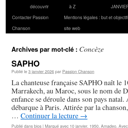
découvrir
à Z
JANVIE
Contacter Passion
Mentions légales : but et objecti
Chanson
site web
Concèze
Archives par mot-clé :
SAPHO
Publié le
3 janvier 2026
par
Passion Chanson
La chanteuse française SAPHO naît le 1
Marrakech, au Maroc, sous le nom de D
enfance se déroule dans son pays natal. 
débarque à Paris. Attirée par la chanson, 
…
Continuer la lecture
→
Publié dans
bios
|
Marqué avec
10 janvier
,
1950
,
Amadeo
,
Avec