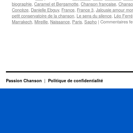
biographie
,
Caramel et Bergamotte
,
Chanson française
,
Chanso
Concèze
,
Danielle Ebguy
,
France
,
France 3
,
Jalousie amour mor
petit conservatoire de la chanson
,
Le sens du silence
,
Léo Ferré
Marrakech
,
Mireille
,
Naissance
,
Paris
,
Sapho
|
Commentaires f
Passion Chanson
Politique de confidentialité