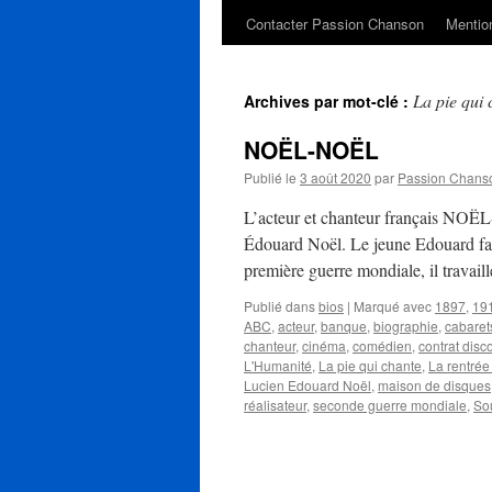
Contacter Passion Chanson
Mention
La pie qui 
Archives par mot-clé :
NOËL-NOËL
Publié le
3 août 2020
par
Passion Chans
L’acteur et chanteur français NOËL-
Édouard Noël. Le jeune Edouard fait
première guerre mondiale, il travai
Publié dans
bios
|
Marqué avec
1897
,
19
ABC
,
acteur
,
banque
,
biographie
,
cabaret
chanteur
,
cinéma
,
comédien
,
contrat dis
L'Humanité
,
La pie qui chante
,
La rentrée
Lucien Edouard Noël
,
maison de disques
réalisateur
,
seconde guerre mondiale
,
So