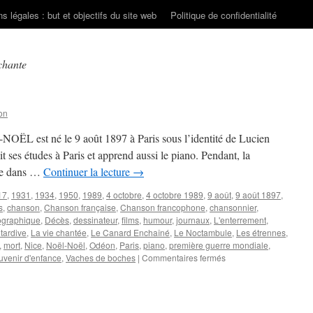
s légales : but et objectifs du site web
Politique de confidentialité
chante
on
NOËL est né le 9 août 1897 à Paris sous l’identité de Lucien
 ses études à Paris et apprend aussi le piano. Pendant, la
lle dans …
Continuer la lecture
→
17
,
1931
,
1934
,
1950
,
1989
,
4 octobre
,
4 octobre 1989
,
9 août
,
9 août 1897
,
s
,
chanson
,
Chanson française
,
Chanson francophone
,
chansonnier
,
cographique
,
Décès
,
dessinateur
,
films
,
humour
,
journaux
,
L'enterrement
,
 tardive
,
La vie chantée
,
Le Canard Enchaîné
,
Le Noctambule
,
Les étrennes
,
,
mort
,
Nice
,
Noël-Noël
,
Odéon
,
Paris
,
piano
,
première guerre mondiale
,
sur
uvenir d'enfance
,
Vaches de boches
|
Commentaires fermés
NOËL-
NOËL