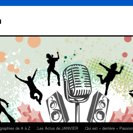
n
graphies de A à Z
.Les Actus de JANVIER
.Qui est « derrière » Passi