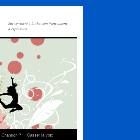
Site consacré à la chanson francophone
d’expression
on Chanson ?
Casser la voix