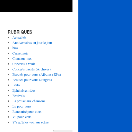
RUBRIQUES
Actualités
Anniversaires au jour le jour
bios
Carnet noir
Chanson . net
Concerts à venir
Concerts passés (Archives)
Ecoutés pour vous (Albums+EP's)
Ecoutés pour vous (Singles)
Edito
Ephémères rides
Festivals
La presse aux chansons
Lu pour vous
Rencontré pour vous
Vu pour vous
Y'a qu'à les voir sur scène