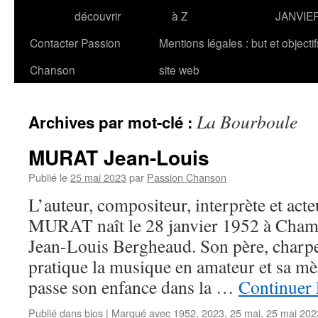
découvrir
à Z
JANVIE
Contacter Passion
Mentions légales : but et objecti
Chanson
site web
La Bourboule
Archives par mot-clé :
MURAT Jean-Louis
Publié le
25 mai 2023
par
Passion Chanson
L’auteur, compositeur, interprète et act
MURAT naît le 28 janvier 1952 à Chama
Jean-Louis Bergheaud. Son père, charpe
pratique la musique en amateur et sa mèr
passe son enfance dans la …
Continuer 
Publié dans
bios
|
Marqué avec
1952
,
2023
,
25 mai
,
25 mai 202