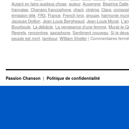
Autant en faire quelque chose
,
auteur
,
Auvergne
,
Béatrice Dalle
française
,
Chanson francophone
,
chant
,
cinéma
,
Clara
,
composi
émission télé
,
FR3
,
France
,
French lynx
,
groupe
,
harmonie muni
Jacques Doillon
,
Jean-Louis Bergheaud
,
Jean-Louis Murat
,
L'a
Bourboule
,
La débâcle
,
La vengeance d'une femme
,
Murat-le-Q
Regrets
,
rencontres
,
saxophone
,
Sentiment nouveau
,
Si je dev
peuple est mort
,
tambour
,
William Sheller
|
Commentaires fermé
Passion Chanson
Politique de confidentialité