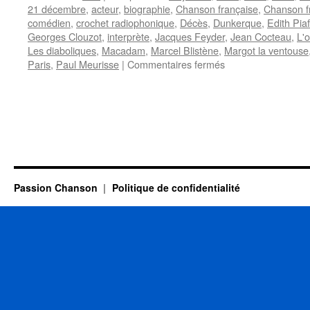
21 décembre
,
acteur
,
biographie
,
Chanson française
,
Chanson f
comédien
,
crochet radiophonique
,
Décès
,
Dunkerque
,
Edith Piaf
Georges Clouzot
,
interprète
,
Jacques Feyder
,
Jean Cocteau
,
L'
Les diaboliques
,
Macadam
,
Marcel Blistène
,
Margot la ventouse
sur
Paris
,
Paul Meurisse
|
Commentaires fermés
MEURISSE
Paul
Passion Chanson
Politique de confidentialité