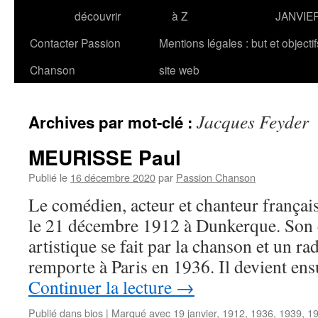
découvrir
à Z
JANVIE
Contacter Passion
Mentions légales : but et objecti
Chanson
site web
Jacques Feyder
Archives par mot-clé :
MEURISSE Paul
Publié le
16 décembre 2020
par
Passion Chanson
Le comédien, acteur et chanteur franç
le 21 décembre 1912 à Dunkerque. Son 
artistique se fait par la chanson et un ra
remporte à Paris en 1936. Il devient ens
Continuer la lecture
→
Publié dans
bios
|
Marqué avec
19 janvier
,
1912
,
1936
,
1939
,
1