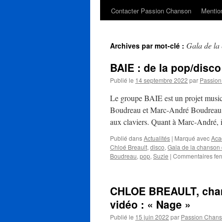
Contacter Passion Chanson
Mention
Gala de la
Archives par mot-clé :
BAIE : de la pop/disc
Publié le
14 septembre 2022
par
Passio
Le groupe BAIE est un projet musica
Boudreau et Marc-André Boudreau. C
aux claviers. Quant à Marc-André,
Publié dans
Actualités
|
Marqué avec
Aca
Chloé Breault
,
disco
,
Gala de la chanson
Boudreau
,
pop
,
Suzie
|
Commentaires fe
CHLOE BREAULT, chant
vidéo : « Nage »
Publié le
15 juin 2022
par
Passion Chan