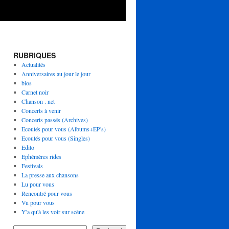
RUBRIQUES
Actualités
Anniversaires au jour le jour
bios
Carnet noir
Chanson . net
Concerts à venir
Concerts passés (Archives)
Ecoutés pour vous (Albums+EP's)
Ecoutés pour vous (Singles)
Edito
Ephémères rides
Festivals
La presse aux chansons
Lu pour vous
Rencontré pour vous
Vu pour vous
Y'a qu'à les voir sur scène