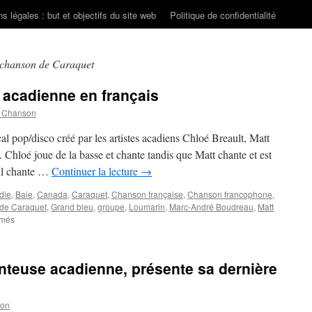
s légales : but et objectifs du site web
Politique de confidentialité
 chanson de Caraquet
o acadienne en français
n Chanson
l pop/disco créé par les artistes acadiens Chloé Breault, Matt
hloé joue de la basse et chante tandis que Matt chante et est
 il chante …
Continuer la lecture
→
die
,
Baie
,
Canada
,
Caraquet
,
Chanson française
,
Chanson francophone
,
 de Caraquet
,
Grand bleu
,
groupe
,
Loumarin
,
Marc-André Boudreau
,
Matt
sur
rmés
BAIE
:
de
euse acadienne, présente sa dernière
la
pop/disco
acadienne
son
en