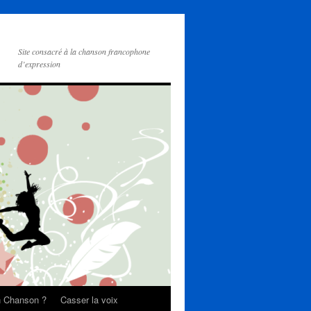
Site consacré à la chanson francophone
d’expression
on Chanson ?
Casser la voix