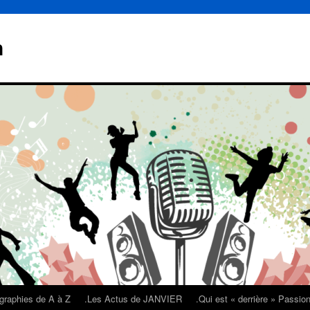
n
graphies de A à Z
.Les Actus de JANVIER
.Qui est « derrière » Passi