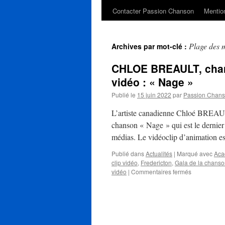
Contacter Passion Chanson
Mention
Plage des 
Archives par mot-clé :
CHLOE BREAULT, chant
vidéo : « Nage »
Publié le
15 juin 2022
par
Passion Chan
L’artiste canadienne Chloé BREAULT
chanson « Nage » qui est le dernier
médias. Le vidéoclip d’animation e
Publié dans
Actualités
|
Marqué avec
Aca
clip vidéo
,
Fredericton
,
Gala de la chans
sur
vidéo
|
Commentaires fermés
CHLOE
BREAULT,
chanteuse
acadienne,
présente