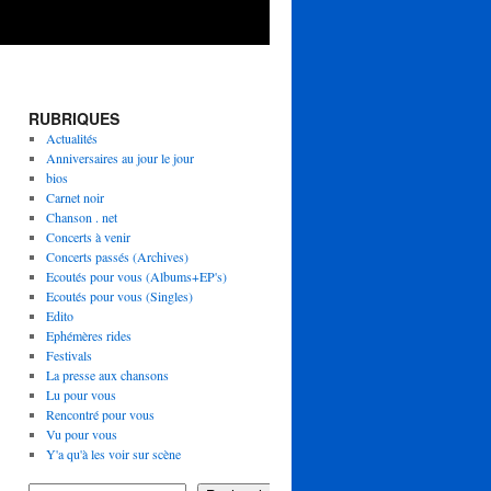
RUBRIQUES
Actualités
Anniversaires au jour le jour
bios
Carnet noir
Chanson . net
Concerts à venir
Concerts passés (Archives)
Ecoutés pour vous (Albums+EP's)
Ecoutés pour vous (Singles)
Edito
Ephémères rides
Festivals
La presse aux chansons
Lu pour vous
Rencontré pour vous
Vu pour vous
Y'a qu'à les voir sur scène