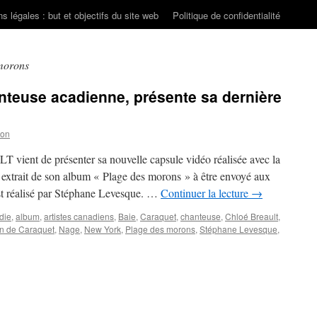
s légales : but et objectifs du site web
Politique de confidentialité
morons
euse acadienne, présente sa dernière
son
 vient de présenter sa nouvelle capsule vidéo réalisée avec la
 extrait de son album « Plage des morons » à être envoyé aux
st réalisé par Stéphane Levesque. …
Continuer la lecture
→
die
,
album
,
artistes canadiens
,
Baie
,
Caraquet
,
chanteuse
,
Chloé Breault
,
on de Caraquet
,
Nage
,
New York
,
Plage des morons
,
Stéphane Levesque
,