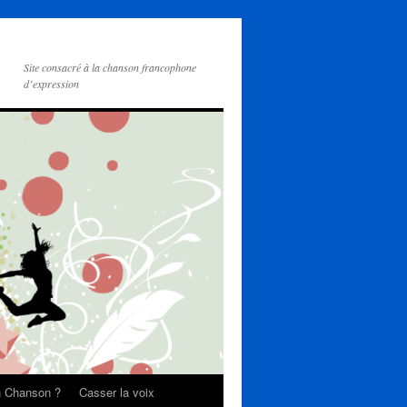
Site consacré à la chanson francophone
d’expression
on Chanson ?
Casser la voix