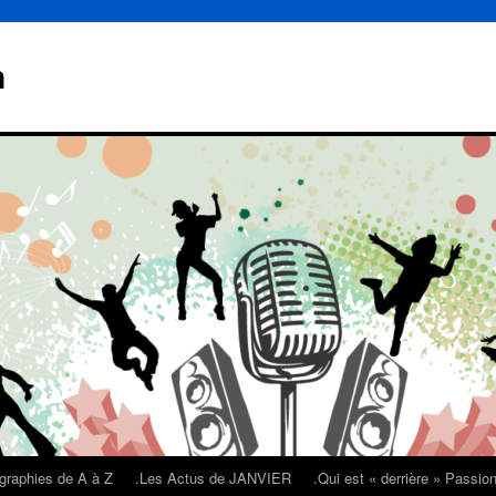
n
graphies de A à Z
.Les Actus de JANVIER
.Qui est « derrière » Passi