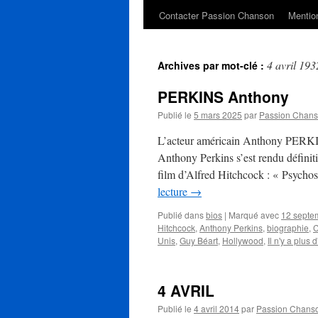
Contacter Passion Chanson
Mention
4 avril 193
Archives par mot-clé :
PERKINS Anthony
Publié le
5 mars 2025
par
Passion Chan
L’acteur américain Anthony PERKIN
Anthony Perkins s’est rendu définiti
film d’Alfred Hitchcock : « Psychos
lecture
→
Publié dans
bios
|
Marqué avec
12 septe
Hitchcock
,
Anthony Perkins
,
biographie
,
C
Unis
,
Guy Béart
,
Hollywood
,
Il n'y a plus 
4 AVRIL
Publié le
4 avril 2014
par
Passion Chans