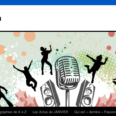
n
graphies de A à Z
.Les Actus de JANVIER
.Qui est « derrière » Passi