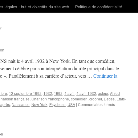
s légales : but et objectifs du site web
Politique de confidentialité
2
son
S naît le 4 avril 1932 à New York. En tant que comédien,
vement célèbre par son interprétation du rôle principal dans le
e ». Parallèlement à sa carrière d’acteur, vers …
Continuer la
mbre
,
12 septembre 1992
,
1932
,
1992
,
4 avril
,
4 avril 1932
,
acteur
,
Alfred
hanson française
,
Chanson francophone
,
comédien
,
crooner
,
Décès
,
Etats-
sur
d'après
,
Naissance
,
New York
,
Psychose
,
USA
|
Commentaires fermés
PERKINS
Anthony
on