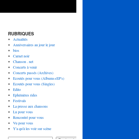
RUBRIQUES
Actualités
Anniversaires au jour le jour
bios
Carnet noir
Chanson . net
Concerts à venir
Concerts passés (Archives)
Ecoutés pour vous (Albums+EP's)
Ecoutés pour vous (Singles)
Edito
Ephémères rides
Festivals
La presse aux chansons
Lu pour vous
Rencontré pour vous
Vu pour vous
Y'a qu'à les voir sur scène