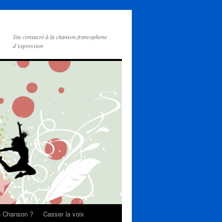
Site consacré à la chanson francophone
d’expression
on Chanson ?
Casser la voix