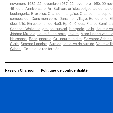
novembre 1932
,
22 novembre 1937
,
22 novembre 1950
,
22 no
45-tours
,
Anniversaire
,
Art Sullivan
,
artistes belges
,
auteur
,
aute
boulangerie
,
Bruxelles
,
Chanson française
,
Chanson francopho
compositeur
,
Dans mon verre
,
Dans mon village
,
Ed tourpine
,
El
électricité
,
En cette nuit de Noël
,
Ephémérides
,
Franco Seminar
Chanson Wallonne
,
groupe musical
,
interprète
,
Italie
,
J'aurais v
Jérôme Munafo
,
Lettre à une amie
,
Levure
,
Marc Liénart van Li
Naissance
,
Paris
,
pianiste
,
Qui pourra te dire
,
Salvatore Adamo
Sicile
,
Simone Langlois
,
Suicide
,
tentative de suicide
,
Va travaill
sur
Gilbert
|
Commentaires fermés
22
NOVEMBRE
Passion Chanson
Politique de confidentialité