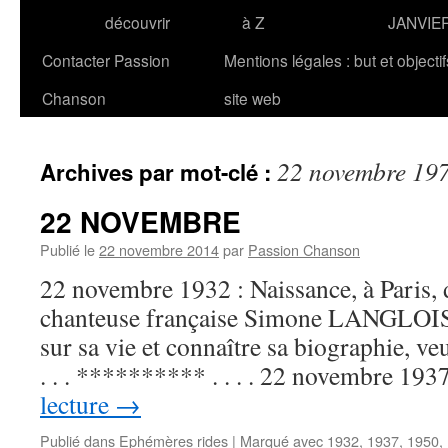
découvrir
à Z
JANVIE
Contacter Passion
Mentions légales : but et objecti
Chanson
site web
22 novembre 19
Archives par mot-clé :
22 NOVEMBRE
Publié le
22 novembre 2014
par
Passion Chanson
22 novembre 1932 : Naissance, à Paris, d
chanteuse française Simone LANGLOIS.
sur sa vie et connaître sa biographie, v
. . . ********** . . . . 22 novembre 19
lecture
→
Publié dans
Ephémères rides
|
Marqué avec
1932
,
1937
,
1950
,