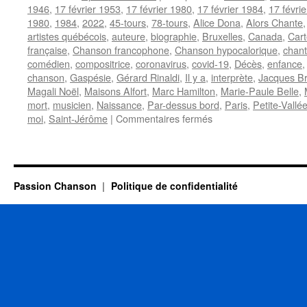
1946
,
17 février 1953
,
17 février 1980
,
17 février 1984
,
17 févri
1980
,
1984
,
2022
,
45-tours
,
78-tours
,
Alice Dona
,
Alors Chante
artistes québécois
,
auteure
,
biographie
,
Bruxelles
,
Canada
,
Car
française
,
Chanson francophone
,
Chanson hypocalorique
,
chant
comédien
,
compositrice
,
coronavirus
,
covid-19
,
Décès
,
enfance
chanson
,
Gaspésie
,
Gérard Rinaldi
,
Il y a
,
interprète
,
Jacques Br
Magali Noël
,
Maisons Alfort
,
Marc Hamilton
,
Marie-Paule Belle
,
mort
,
musicien
,
Naissance
,
Par-dessus bord
,
Paris
,
Petite-Vallé
sur
moi
,
Saint-Jérôme
|
Commentaires fermés
17
FEVRIER
Passion Chanson
Politique de confidentialité