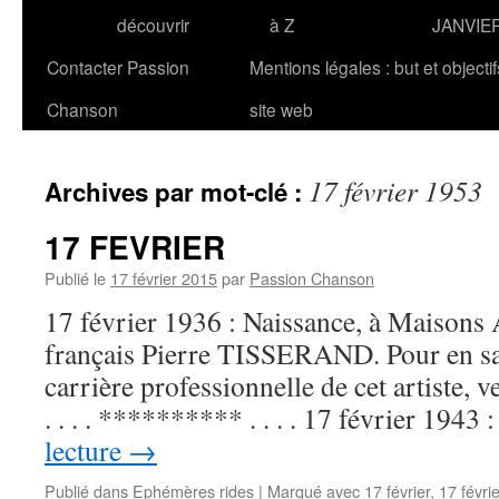
découvrir
à Z
JANVIE
Contacter Passion
Mentions légales : but et objecti
Chanson
site web
17 février 1953
Archives par mot-clé :
17 FEVRIER
Publié le
17 février 2015
par
Passion Chanson
17 février 1936 : Naissance, à Maisons 
français Pierre TISSERAND. Pour en sav
carrière professionnelle de cet artiste,
. . . . ********** . . . . 17 février 1943
lecture
→
Publié dans
Ephémères rides
|
Marqué avec
17 février
,
17 févri