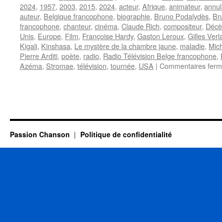
2024
,
1957
,
2003
,
2015
,
2024
,
acteur
,
Afrique
,
animateur
,
annul
auteur
,
Belgique francophone
,
biographie
,
Bruno Podalydès
,
Br
francophone
,
chanteur
,
cinéma
,
Claude Rich
,
compositeur
,
Décè
Unis
,
Europe
,
Film
,
Françoise Hardy
,
Gaston Leroux
,
Gilles Verl
Kigali
,
Kinshasa
,
Le mystère de la chambre jaune
,
maladie
,
Mic
Pierre Arditi
,
poète
,
radio
,
Radio Télévision Belge francophone
,
Azéma
,
Stromae
,
télévision
,
tournée
,
USA
|
Commentaires fer
Passion Chanson
Politique de confidentialité