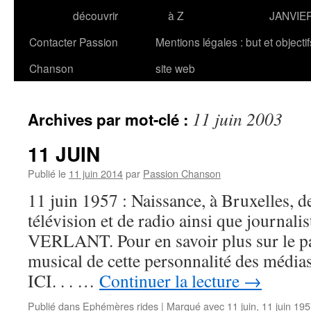
découvrir
à Z
JANVIE
Contacter Passion
Mentions légales : but et objecti
Chanson
site web
11 juin 2003
Archives par mot-clé :
11 JUIN
Publié le
11 juin 2014
par
Passion Chanson
11 juin 1957 : Naissance, à Bruxelles, d
télévision et de radio ainsi que journalis
VERLANT. Pour en savoir plus sur le par
musical de cette personnalité des médi
ICI. . . …
Continuer la lecture
→
Publié dans
Ephémères rides
|
Marqué avec
11 juin
,
11 juin 19