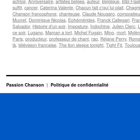
actrice
,
Anniversaire
,
artistes belges
,
auteur
,
Belgique
,
Bibi Flas
suffit
,
cancer
,
Caterina Valente
,
Chacun fait c'qui lui plait
,
Chagri
Chanson francophone
,
chanteuse
,
Claude Nougaro
,
compositeu
Mucret
,
Dominique Nicolas
,
Ephémérides
,
Franck Callegari
,
Fra
Salvador
,
Histoire d'un soir
,
Imposture
,
Indochine
,
Julien Clerc
,
L
ce soir
,
Lugano
,
Maman a tort
,
Michel Fugain
,
Mino
,
mort
,
Mylèn
Paris
,
producteur
,
professeur de chant
,
rap
,
Réjane Perry
,
Roma
là
,
télévision française
,
The lion sleeps tonight
,
Tight Fit
,
Toulou
Passion Chanson
Politique de confidentialité