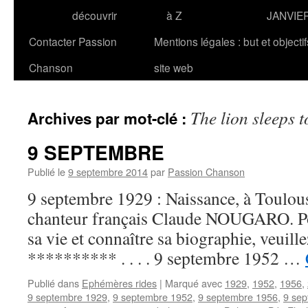
découvrir
à Z
JANVIE
Contacter Passion
Mentions légales : but et objecti
Chanson
site web
The lion sleeps t
Archives par mot-clé :
9 SEPTEMBRE
Publié le
9 septembre 2014
par
Passion Chanson
9 septembre 1929 : Naissance, à Toulouse
chanteur français Claude NOUGARO. Pou
sa vie et connaître sa biographie, veuill
********** . . . . 9 septembre 1952 …
Publié dans
Ephémères rides
|
Marqué avec
1929
,
1952
,
1956
,
9 septembre 1929
,
9 septembre 1952
,
9 septembre 1956
,
9 se