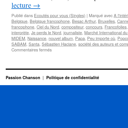
lecture
→
Publié dans
Ecoutés pour vous (Singles)
|
Marqué avec
A l'intér
Belgique
,
Belgique francophone
,
Besac Arthur
,
Bruxelles
,
Cann
francophone
,
Ciel du Nord
,
compositeur
,
concours
,
Francofolies
interprète
,
Je perds le Nord
,
journaliste
,
Marché International du 
MIDEM
,
Naissance
,
nouvel album
,
Papa
,
Peu importe où
,
Popco
SABAM
,
Santa
,
Sébastien Haciane
,
société des auteurs et com
sur
Commentaires fermés
BESAC-
ARTHUR
annonce
un
Passion Chanson
Politique de confidentialité
nouvel
album
plus
introspectif