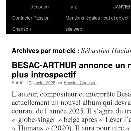
découvrir
à Z
JANVIE
Contacter Passion
Mentions légales : but et objecti
Chanson
site web
Sébastien Hacia
Archives par mot-clé :
BESAC-ARTHUR annonce un n
plus introspectif
Publié le
7 janvier 2025
par
Passion Chanson
L’auteur, compositeur et interprète Bes
actuellement un nouvel album qui devrai
courant de l’année 2025. Il s’agira du t
« globe-singer » belge après « Lever l’
« Humans » (2020). Il aura pour titre