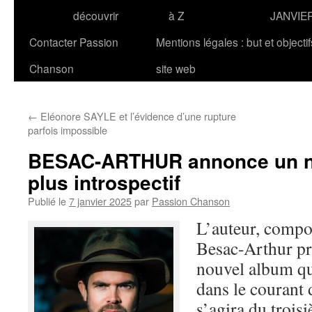
découvrir
à Z
JANVIE
Contacter Passion
Mentions légales : but et objecti
Chanson
site web
←
Eléonore SAYLE et l’évidence d’une rupture
parfois impossible
BESAC-ARTHUR annonce un n
plus introspectif
Publié le
7 janvier 2025
par
Passion Chanson
L’auteur, compos
Besac-Arthur pr
nouvel album qu
dans le courant 
s’agira du trois