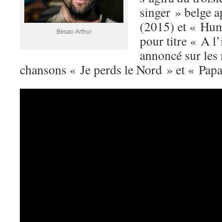
singer » belge a
(2015) et « Hum
Besac-Arthur
pour titre « A l’
annoncé sur les 
chansons « Je perds le Nord » et « Papa