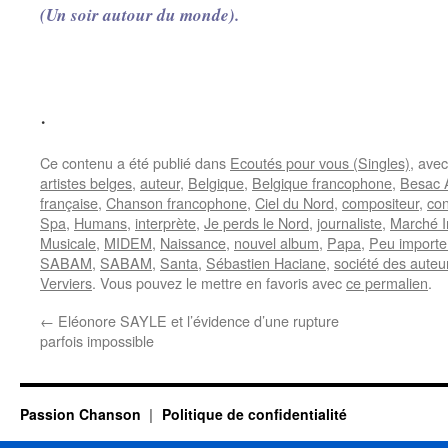
(Un soir autour du monde).
.
Ce contenu a été publié dans
Ecoutés pour vous (Singles)
, ave
artistes belges
,
auteur
,
Belgique
,
Belgique francophone
,
Besac 
française
,
Chanson francophone
,
Ciel du Nord
,
compositeur
,
co
Spa
,
Humans
,
interprète
,
Je perds le Nord
,
journaliste
,
Marché In
Musicale
,
MIDEM
,
Naissance
,
nouvel album
,
Papa
,
Peu importe
SABAM
,
SABAM
,
Santa
,
Sébastien Haciane
,
société des auteu
Verviers
. Vous pouvez le mettre en favoris avec
ce permalien
.
←
Eléonore SAYLE et l’évidence d’une rupture
parfois impossible
Passion Chanson
Politique de confidentialité