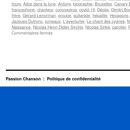
tours
,
Alice dans la lune
,
Antony
,
biographie
,
Bruxelles
,
Canary 
francophone
,
chanteur
,
coronavirus
,
covid-19
,
Décès
,
Dimitri Bo
frère
,
Gérard Lenorman
,
groupe
,
guitariste
,
hépatite
,
Hexagone
Jacques Dutronc
,
jumeaux
,
L'aventurier
,
Le chant des cygnes
,
M
Naissance
,
Nicolas Henri Didier Sirchis
,
Nicolas Sirkis
,
parolier
,
sur
Commentaires fermés
SIRKIS
Nicola
(INDOCHINE)
Passion Chanson
Politique de confidentialité