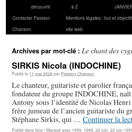
découvrir
à Z
JANVIE
Contacter Passion
Mentions légales : but et objecti
Chanson
site web
Le chant des cyg
Archives par mot-clé :
SIRKIS Nicola (INDOCHINE)
Publié le
11 mai 2026
par
Passion Chanson
Le chanteur, guitariste et parolier fran
fondateur du groupe INDOCHINE, naît l
Antony sous l’identité de Nicolas Henri D
frère jumeau de l’ancien guitariste du 
Stéphane Sirkis, qui …
Continuer la lec
Publié dans
bios
|
Marqué avec
1959
,
1999
,
22 juin
,
22 juin 195