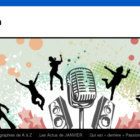
n
graphies de A à Z
.Les Actus de JANVIER
.Qui est « derrière » Passi