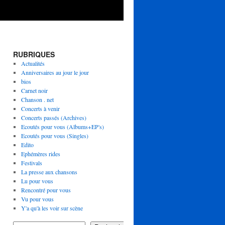
RUBRIQUES
Actualités
Anniversaires au jour le jour
bios
Carnet noir
Chanson . net
Concerts à venir
Concerts passés (Archives)
Ecoutés pour vous (Albums+EP's)
Ecoutés pour vous (Singles)
Edito
Ephémères rides
Festivals
La presse aux chansons
Lu pour vous
Rencontré pour vous
Vu pour vous
Y'a qu'à les voir sur scène