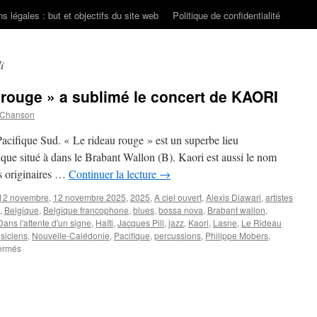
s légales : but et objectifs du site web
Politique de confidentialité
i
rouge » a sublimé le concert de KAORI
 Chanson
Pacifique Sud. « Le rideau rouge » est un superbe lieu
que situé à dans le Brabant Wallon (B). Kaori est aussi le nom
s originaires …
Continuer la lecture
→
12 novembre
,
12 novembre 2025
,
2025
,
A ciel ouvert
,
Alexis Diawari
,
artistes
,
Belgique
,
Belgique francophone
,
blues
,
bossa nova
,
Brabant wallon
,
Dans l'attente d'un signe
,
Haïti
,
Jacques Pili
,
jazz
,
Kaori
,
Lasne
,
Le Rideau
siciens
,
Nouvelle-Calédonie
,
Pacifique
,
percussions
,
Philippe Mobers
,
sur
ermés
Le
cocon
du
« Rideau
rouge »