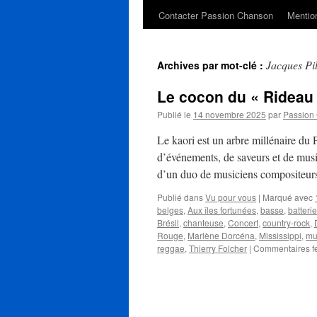
Contacter Passion Chanson
Mention
Jacques Pil
Archives par mot-clé :
Le cocon du « Rideau 
Publié le
14 novembre 2025
par
Passion
Le kaori est un arbre millénaire du 
d’événements, de saveurs et de musi
d’un duo de musiciens compositeur
Publié dans
Vu pour vous
|
Marqué avec
belges
,
Aux îles fortunées
,
basse
,
batterie
Brésil
,
chanteuse
,
Concert
,
country-rock
,
Rouge
,
Marlène Dorcéna
,
Mississippi
,
mu
reggae
,
Thierry Folcher
|
Commentaires f