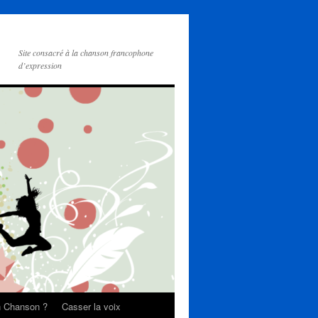
Site consacré à la chanson francophone
d’expression
on Chanson ?
Casser la voix