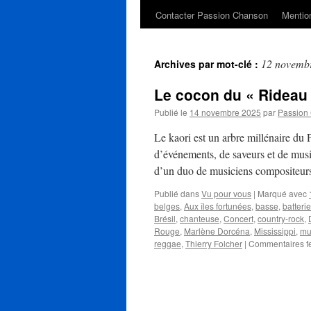
Contacter Passion Chanson
Mention
12 novemb
Archives par mot-clé :
Le cocon du « Rideau 
Publié le
14 novembre 2025
par
Passion
Le kaori est un arbre millénaire du 
d’événements, de saveurs et de musi
d’un duo de musiciens compositeur
Publié dans
Vu pour vous
|
Marqué avec
belges
,
Aux îles fortunées
,
basse
,
batterie
Brésil
,
chanteuse
,
Concert
,
country-rock
,
Rouge
,
Marlène Dorcéna
,
Mississippi
,
mu
reggae
,
Thierry Folcher
|
Commentaires f