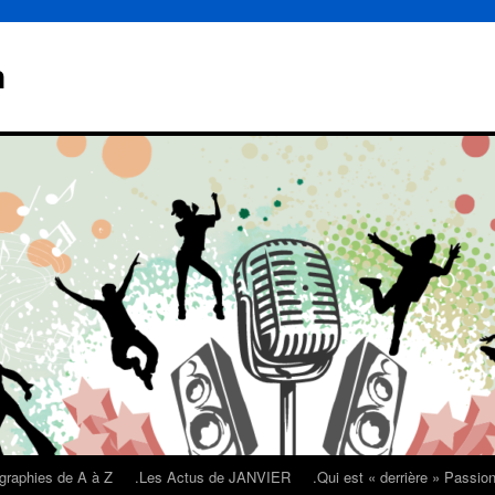
n
graphies de A à Z
.Les Actus de JANVIER
.Qui est « derrière » Passi