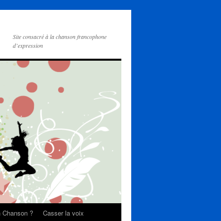
Site consacré à la chanson francophone
d’expression
on Chanson ?
Casser la voix