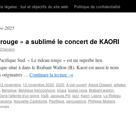
s légales : but et objectifs du site web
Politique de confidentialité
re 2025
rouge » a sublimé le concert de KAORI
 Chanson
Pacifique Sud. « Le rideau rouge » est un superbe lieu
que situé à dans le Brabant Wallon (B). Kaori est aussi le nom
s originaires …
Continuer la lecture
→
12 novembre
,
12 novembre 2025
,
2025
,
A ciel ouvert
,
Alexis Diawari
,
artistes
,
Belgique
,
Belgique francophone
,
blues
,
bossa nova
,
Brabant wallon
,
Dans l'attente d'un signe
,
Haïti
,
Jacques Pili
,
jazz
,
Kaori
,
Lasne
,
Le Rideau
siciens
,
Nouvelle-Calédonie
,
Pacifique
,
percussions
,
Philippe Mobers
,
sur
ermés
Le
cocon
du
« Rideau
rouge »