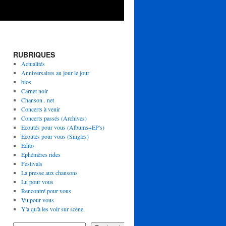
RUBRIQUES
Actualités
Anniversaires au jour le jour
bios
Carnet noir
Chanson . net
Concerts à venir
Concerts passés (Archives)
Ecoutés pour vous (Albums+EP's)
Ecoutés pour vous (Singles)
Edito
Ephémères rides
Festivals
La presse aux chansons
Lu pour vous
Rencontré pour vous
Vu pour vous
Y'a qu'à les voir sur scène