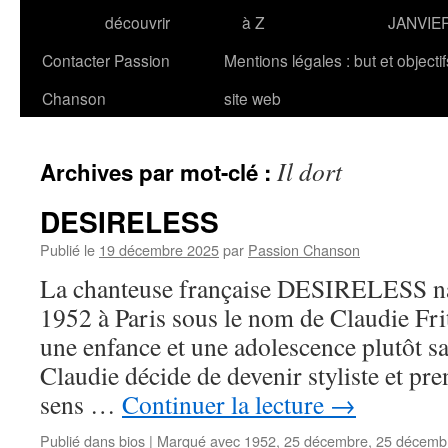
découvrir
à Z
JANVIE
Contacter Passion
Mentions légales : but et objecti
Chanson
site web
Il dort
Archives par mot-clé :
DESIRELESS
Publié le
19 décembre 2025
par
Passion Chanson
La chanteuse française DESIRELESS na
1952 à Paris sous le nom de Claudie Fr
une enfance et une adolescence plutôt s
Claudie décide de devenir styliste et pr
sens …
Continuer la lecture
→
Publié dans
bios
|
Marqué avec
1952
,
25 décembre
,
25 décemb