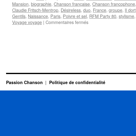
Mansion
,
biographie
,
Chanson française
,
Chanson francophone
Claudie Fritsch-Mentrop
,
Désireless
,
duo
,
France
,
groupe
,
Il dort
Gentils
,
Naissance
,
Paris
,
Poivre et sel
,
RFM Party 80
,
stylisme
sur
Voyage voyage
|
Commentaires fermés
DESIRELESS
Passion Chanson
Politique de confidentialité