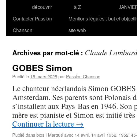
découvrir
à Z
JANVIE
Contacter Passion
Mentions légales : but et objecti
Chanson
site web
Claude Lombar
Archives par mot-clé :
GOBES Simon
Publié le
15 mars 2025
par
Passion Chanson
Le chanteur néerlandais Simon GOBES n
Amsterdam. Ses parents sont Polonais d’
s’installent aux Pays-Bas en 1946. Son pè
mère est pianiste et Simon est initié trè
Continuer la lecture
→
Publié dans
bios
|
Marqué avec
14 avril
,
14 avril 1952
,
1952
,
45-