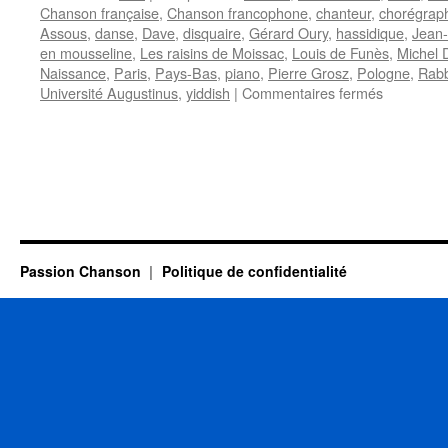
Chanson française
,
Chanson francophone
,
chanteur
,
chorégrap
Assous
,
danse
,
Dave
,
disquaire
,
Gérard Oury
,
hassidique
,
Jean-
en mousseline
,
Les raisins de Moissac
,
Louis de Funès
,
Michel 
Naissance
,
Paris
,
Pays-Bas
,
piano
,
Pierre Grosz
,
Pologne
,
Rabb
sur
Université Augustinus
,
yiddish
|
Commentaires fermés
GOBES
Simon
Passion Chanson
Politique de confidentialité