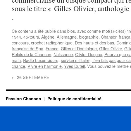
sous le titre « Gilles Olivier, antholog
.
Ce contenu a été publié dans
bios
, avec comme mot(s)-clé(s)
1
1944
,
45-tours
,
Algérie
,
Allemagne
,
biographie
,
Chanson frança
concours
,
crochet radiophonique
,
Des hauts et des bas
,
Domini
française de Spa
,
France
,
Gilles et Dominique
,
Gilles Olivier
,
Gill
Relais de la Chanson
,
Naissance
,
Olivier Despax
,
Pourvu que ça
main
,
Radio Luxembourg
,
service militaire
,
T'en fais pas pour ça
chance
,
Vivre en harmonie
,
Yves Duteil
. Vous pouvez le mettre 
←
26 SEPTEMBRE
Passion Chanson
Politique de confidentialité