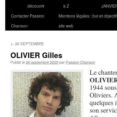
découvrir
à Z
JANVIE
Contacter Passion
Mentions légales : but et objecti
Chanson
site web
←
26 SEPTEMBRE
OLIVIER Gilles
Publié le
26 septembre 2025
par
Passion Chanson
Le chante
OLIVIE
1944 sous
Oliviers. 
quelques i
son servic