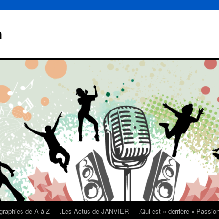
n
graphies de A à Z
.Les Actus de JANVIER
.Qui est « derrière » Passi