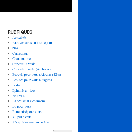
RUBRIQUES
Actualités
Anniversaires au jour le jour
bios
Carnet noir
Chanson . net
Concerts à venir
Concerts passés (Archives)
Ecoutés pour vous (Albums+EP's)
Ecoutés pour vous (Singles)
Edito
Ephémères rides
Festivals
La presse aux chansons
Lu pour vous
Rencontré pour vous
Vu pour vous
Y'a qu'à les voir sur scène