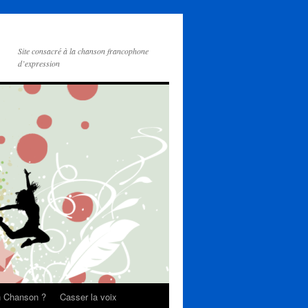
Site consacré à la chanson francophone
d’expression
on Chanson ?
Casser la voix