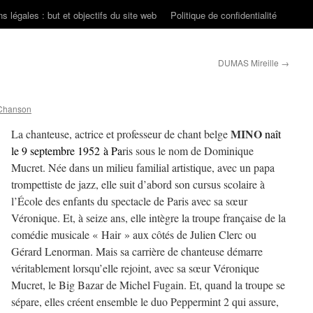
s légales : but et objectifs du site web
Politique de confidentialité
DUMAS Mireille
→
Chanson
MINO
La chanteuse, actrice et professeur de chant belge
naît
le 9 septembre 1952 à Pa
ris sous le nom de Dominique
Mucret. Née dans un milieu familial artistique, avec un papa
trompettiste de jazz, elle suit d’abord son cursus scolaire à
l’École des enfants du spectacle de Paris avec sa sœur
Véronique. Et, à seize ans, elle intègre la troupe française de la
comédie musicale « Hair » aux côtés de Julien Clerc ou
Gérard Lenorman. Mais sa carrière de chanteuse démarre
véritablement lorsqu’elle rejoint, avec sa sœur Véronique
Mucret, le Big Bazar de Michel Fugain. Et, quand la troupe se
sépare, elles créent ensemble le duo Peppermint 2 qui assure,