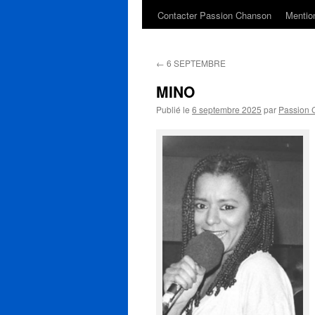
Contacter Passion Chanson
Mention
←
6 SEPTEMBRE
MINO
Publié le
6 septembre 2025
par
Passion 