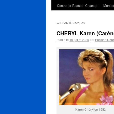
Contacter Passion Chanson
Mention
←
PLANTE Jacques
CHERYL Karen (Carèn
Publié le
10 juillet 2025
par
Passion Cha
Karen Chéryl en 1983