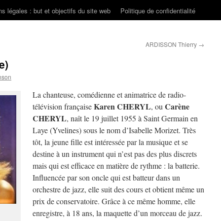
s légales : but et objectifs du site web
Politique de confidentialité
ARDISSON Thierry
→
e)
nson
La chanteuse, comédienne et animatrice de radio-
Karen CHERYL
Carène
télévision française
, ou
CHERYL
, naît le 19 juillet 1955 à Saint Germain en
Laye (Yvelines) sous le nom d’Isabelle Morizet. Très
tôt, la jeune fille est intéressée par la musique et se
destine à un instrument qui n’est pas des plus discrets
mais qui est efficace en matière de rythme : la batterie.
Influencée par son oncle qui est batteur dans un
orchestre de jazz, elle suit des cours et obtient même un
prix de conservatoire. Grâce à ce même homme, elle
enregistre, à 18 ans, la maquette d’un morceau de jazz.