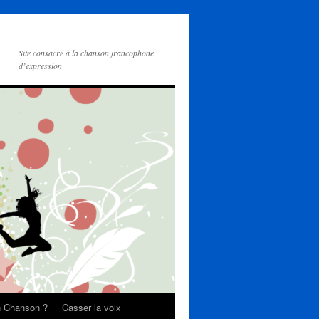
Site consacré à la chanson francophone
d’expression
on Chanson ?
Casser la voix