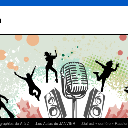
n
graphies de A à Z
.Les Actus de JANVIER
.Qui est « derrière » Passi