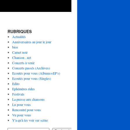
RUBRIQUES
Actualités
Anniversaires au jour le jour
bios
Carnet noir
Chanson . net
Concerts à venir
Concerts passés (Archives)
Ecoutés pour vous (Albums+EP's)
Ecoutés pour vous (Singles)
Edito
Ephémères rides
Festivals
La presse aux chansons
Lu pour vous
Rencontré pour vous
Vu pour vous
Y'a qu'à les voir sur scène