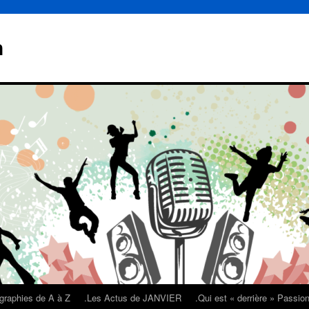
n
graphies de A à Z
.Les Actus de JANVIER
.Qui est « derrière » Passi