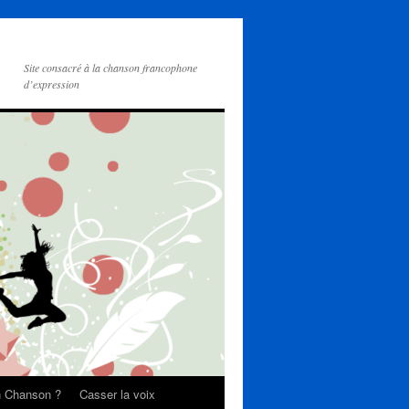
Site consacré à la chanson francophone
d’expression
on Chanson ?
Casser la voix