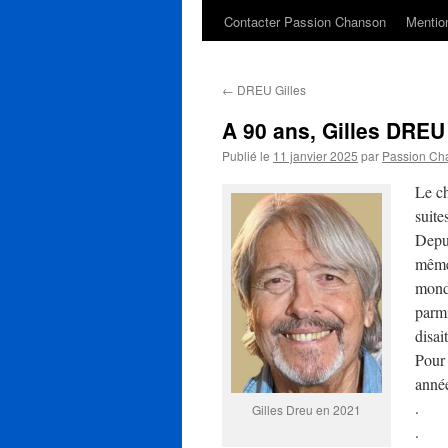
Contacter Passion Chanson
Mention
←
DREU Gilles
A 90 ans, Gilles DREU
Publié le
11 janvier 2025
par
Passion Ch
Le ch
suite
Depui
même 
monde
parmi
disai
Pour 
année
.
Gilles Dreu en 2021
.