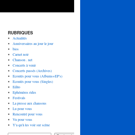
RUBRIQUES
Actualités
Anniversaires au jour le jour
bios
Carnet noir
Chanson . net
Concerts à venir
Concerts passés (Archives)
Ecoutés pour vous (Albums+EP's)
Ecoutés pour vous (Singles)
Edito
Ephémères rides
Festivals
La presse aux chansons
Lu pour vous
Rencontré pour vous
Vu pour vous
Y'a qu'à les voir sur scène