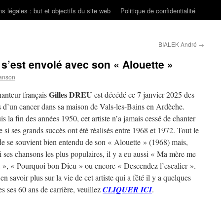
s légales : but et objectifs du site web
Politique de confidentialité
BIALEK André
→
 s’est envolé avec son « Alouette »
anson
Gilles DREU
anteur français
est décédé ce 7 janvier 2025 des
s d’un cancer dans sa maison de Vals-les-Bains en Ardèche.
s la fin des années 1950, cet artiste n’a jamais cessé de chanter
si ses grands succès ont été réalisés entre 1968 et 1972. Tout le
 se souvient bien entendu de son « Alouette » (1968) mais,
 ses chansons les plus populaires, il y a eu aussi « Ma mère me
t », « Pourquoi bon Dieu » ou encore « Descendez l’escalier ».
en savoir plus sur la vie de cet artiste qui a fêté il y a quelques
s ses 60 ans de carrière, veuillez
CLIQUER ICI
.