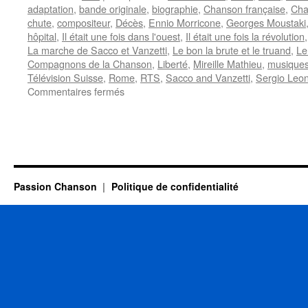
adaptation
,
bande originale
,
biographie
,
Chanson française
,
Cha
chute
,
compositeur
,
Décès
,
Ennio Morricone
,
Georges Moustaki
hôpital
,
Il était une fois dans l'ouest
,
Il était une fois la révolution
La marche de Sacco et Vanzetti
,
Le bon la brute et le truand
,
Le
Compagnons de la Chanson
,
Liberté
,
Mireille Mathieu
,
musiques
Télévision Suisse
,
Rome
,
RTS
,
Sacco and Vanzetti
,
Sergio Leo
sur
Commentaires fermés
MORRICONE
Ennio
Passion Chanson
Politique de confidentialité