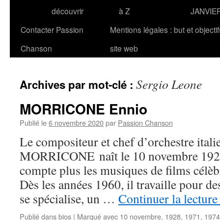
découvrir
à Z
JANVIE
Contacter Passion
Mentions légales : but et objecti
Chanson
site web
Sergio Leone
Archives par mot-clé :
MORRICONE Ennio
Publié le
6 novembre 2020
par
Passion Chanson
Le compositeur et chef d’orchestre ital
MORRICONE naît le 10 novembre 192
compte plus les musiques de films célèb
Dès les années 1960, il travaille pour des
se spécialise, un …
Continuer la lectur
Publié dans
bios
|
Marqué avec
10 novembre
,
1928
,
1971
,
1974