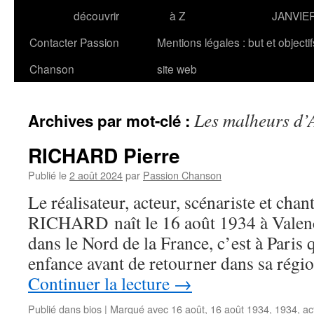
découvrir
à Z
JANVIE
Contacter Passion
Mentions légales : but et objecti
Chanson
site web
Les malheurs d’
Archives par mot-clé :
RICHARD Pierre
Publié le
2 août 2024
par
Passion Chanson
Le réalisateur, acteur, scénariste et chan
RICHARD naît le 16 août 1934 à Valenc
dans le Nord de la France, c’est à Paris 
enfance avant de retourner dans sa régi
Continuer la lecture
→
Publié dans
bios
|
Marqué avec
16 août
,
16 août 1934
,
1934
,
ac