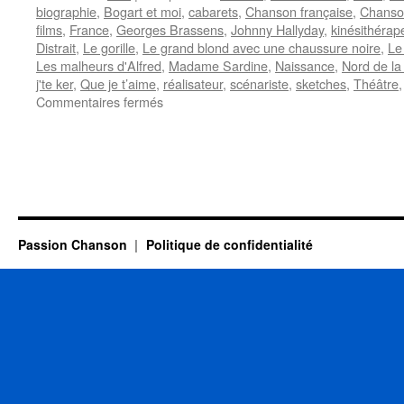
biographie
,
Bogart et moi
,
cabarets
,
Chanson française
,
Chanso
films
,
France
,
Georges Brassens
,
Johnny Hallyday
,
kinésithérap
Distrait
,
Le gorille
,
Le grand blond avec une chaussure noire
,
Le
Les malheurs d'Alfred
,
Madame Sardine
,
Naissance
,
Nord de la
j'te ker
,
Que je t’aime
,
réalisateur
,
scénariste
,
sketches
,
Théâtre
sur
Commentaires fermés
RICHARD
Pierre
Passion Chanson
Politique de confidentialité