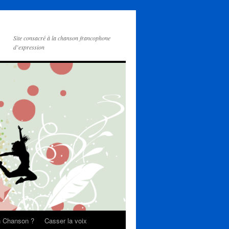
Site consacré à la chanson francophone
d’expression
on Chanson ?
Casser la voix