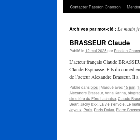
Contacter Passion Chanson
Mention
Le matin je
Archives par mot-clé :
BRASSEUR Claude
Publié le
12 mai 2025
par
Passion Chan
L’acteur français Claude BRASSEUR
Claude Espinasse. Fils du comédien P
de l’acteur Alexandre Brasseur. Il 
Publié dans
bios
|
Marqué avec
15 juin
,
1
Alexandre Brasseur
,
Anna Karina
,
biogra
cimetière du Père Lachaise
,
Claude Bras
Béart
,
Jacky Ickx
,
La vie s'envole
,
Le mati
Joyeux
,
Paris
,
Paris-Dakar
,
Pierre Brasse