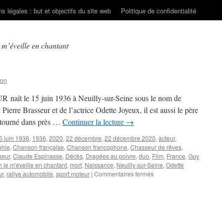
s légales : but et objectifs du site web
Politique de confidentialité
 m’éveille en chantant
son
 naît le 15 juin 1936 à Neuilly-sur-Seine sous le nom de
ierre Brasseur et de l’actrice Odette Joyeux, il est aussi le père
a tourné dans près …
Continuer la lecture
→
5 juin 1936
,
1936
,
2020
,
22 décembre
,
22 décembre 2020
,
acteur
,
phie
,
Chanson française
,
Chanson francophone
,
Chasseur de rêves
,
seur
,
Claude Espinasse
,
Décès
,
Dragées au poivre
,
duo
,
Film
,
France
,
Guy
n je m'éveille en chantant
,
mort
,
Naissance
,
Neuilly-sur-Seine
,
Odette
sur
ur
,
rallye automobile
,
sport moteur
|
Commentaires fermés
BRASSEUR
Claude