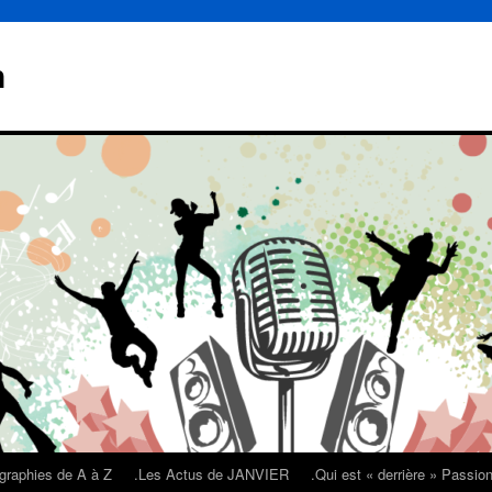
n
graphies de A à Z
.Les Actus de JANVIER
.Qui est « derrière » Passi