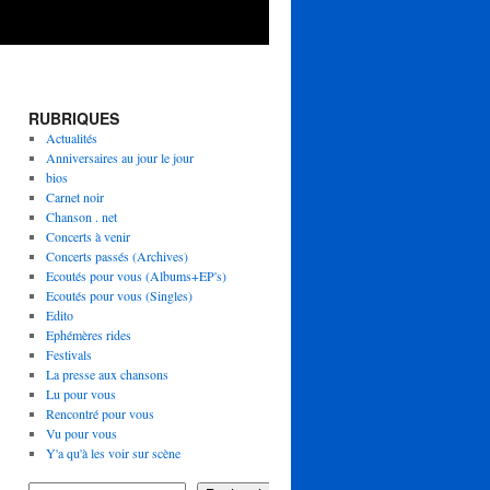
RUBRIQUES
Actualités
Anniversaires au jour le jour
bios
Carnet noir
Chanson . net
Concerts à venir
Concerts passés (Archives)
Ecoutés pour vous (Albums+EP's)
Ecoutés pour vous (Singles)
Edito
Ephémères rides
Festivals
La presse aux chansons
Lu pour vous
Rencontré pour vous
Vu pour vous
Y'a qu'à les voir sur scène