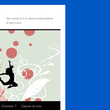
Site consacré à la chanson francophone
d’expression
on Chanson ?
Casser la voix