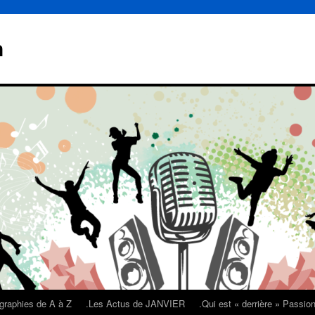
n
graphies de A à Z
.Les Actus de JANVIER
.Qui est « derrière » Passi