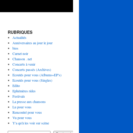
RUBRIQUES
Actualités
Anniversaires au jour le jour
bios
Carnet noir
Chanson . net
Concerts à venir
Concerts passés (Archives)
Ecoutés pour vous (Albums+EP's)
Ecoutés pour vous (Singles)
Edito
Ephémères rides
Festivals
La presse aux chansons
Lu pour vous
Rencontré pour vous
Vu pour vous
Y'a qu'à les voir sur scène