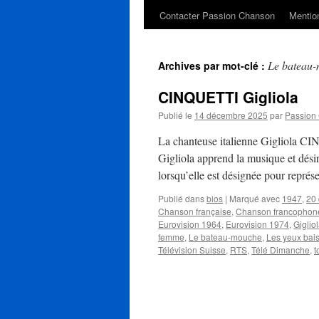
Contacter Passion Chanson
Mention
Le bateau
Archives par mot-clé :
CINQUETTI Gigliola
Publié le
14 décembre 2025
par
Passion
La chanteuse italienne Gigliola C
Gigliola apprend la musique et désir
lorsqu’elle est désignée pour repr
Publié dans
bios
|
Marqué avec
1947
,
20
Chanson française
,
Chanson francophon
Eurovision 1964
,
Eurovision 1974
,
Giglio
femme
,
Le bateau-mouche
,
Les yeux bai
Télévision Suisse
,
RTS
,
Télé Dimanche
,
t