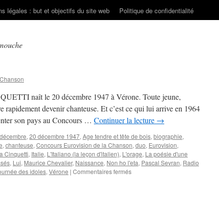
s légales : but et objectifs du site web
Politique de confidentialité
-mouche
 Chanson
INQUETTI naît le 20 décembre 1947 à Vérone. Toute jeune,
e rapidement devenir chanteuse. Et c’est ce qui lui arrive en 1964
ésenter son pays au Concours …
Continuer la lecture
→
 décembre
,
20 décembre 1947
,
Age tendre et tête de bois
,
biographie
,
e
,
chanteuse
,
Concours Eurovision de la Chanson
,
duo
,
Eurovision
,
la Cinquetti
,
Italie
,
L'Italiano (la leçon d'italien)
,
L'orage
,
La poésie d'une
ssés
,
Lui
,
Maurice Chevalier
,
Naissance
,
Non ho l'eta
,
Pascal Sevran
,
Radio
sur
ournée des idoles
,
Vérone
|
Commentaires fermés
CINQUETTI
Gigliola