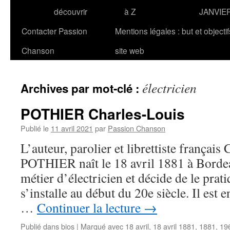
découvrir
à Z
JANVIE
Contacter Passion
Mentions légales : but et objecti
Chanson
site web
électricien
Archives par mot-clé :
POTHIER Charles-Louis
Publié le
11 avril 2021
par
Passion Chanson
L’auteur, parolier et librettiste français
POTHIER naît le 18 avril 1881 à Bordea
métier d’électricien et décide de le prati
s’installe au début du 20e siècle. Il est 
…
Continuer la lecture
→
Publié dans
bios
|
Marqué avec
18 avril
,
18 avril 1881
,
1881
,
19