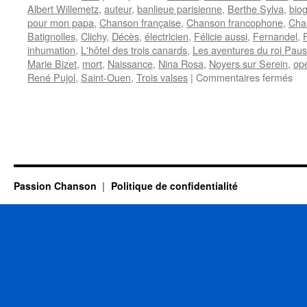
Albert Willemetz
,
auteur
,
banlieue parisienne
,
Berthe Sylva
,
bio
pour mon papa
,
Chanson française
,
Chanson francophone
,
Char
Batignolles
,
Clichy
,
Décès
,
électricien
,
Félicie aussi
,
Fernandel
,
inhumation
,
L'hôtel des trois canards
,
Les aventures du roi Paus
Marie Bizet
,
mort
,
Naissance
,
Nina Rosa
,
Noyers sur Serein
,
opé
sur
René Pujol
,
Saint-Ouen
,
Trois valses
|
Commentaires fermés
PO
Cha
Lou
Passion Chanson
Politique de confidentialité