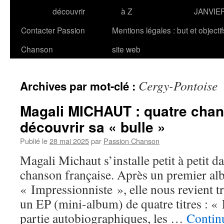
découvrir
à Z
JANVIE
Contacter Passion
Mentions légales : but et objecti
Chanson
site web
Cergy-Pontoise
Archives par mot-clé :
Magali MICHAUT : quatre cha
découvrir sa « bulle »
Publié le
28 mai 2025
par
Passion Chanson
Magali Michaut s’installe petit à petit d
chanson française. Après un premier al
« Impressionniste », elle nous revient tr
un EP (mini-album) de quatre titres : «
partie autobiographiques, les …
Continu