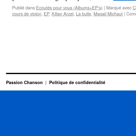
Publié dans
Ecoutés pour vous (Albums+EP's)
|
Marqué avec
C
cours de violon
,
EP
,
Kilian Arzel
,
La bulle
,
Magali Michaut
|
Comm
Passion Chanson
Politique de confidentialité