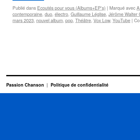
Publié dans
Ecoutés pour vous (Albums+EP's)
|
Marqué avec
A
contemporaine
,
duo
,
électro
,
Guillaume Léglise
,
Jérôme Walter
mars 2023
,
nouvel album
,
pop
,
Théâtre
,
Vox Low
,
YouTube
|
Co
Passion Chanson
Politique de confidentialité