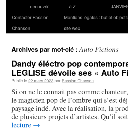
découvrir
à Z
JANVIE
Contacter Passion
Mentions légales : but et objecti
Chanson
site web
Auto Fictions
Archives par mot-clé :
Dandy éléctro pop contempora
LEGLISE dévoile ses « Auto Fi
Publié le
22 mars 2023
par
Passion Chanson
Si on ne le connait pas comme chanteur,
le magicien pop de l’ombre qui s’est déj
paysage indé. Avec la réalisation, la pr
de plusieurs projets d’artistes. Qu’il so
lecture
→