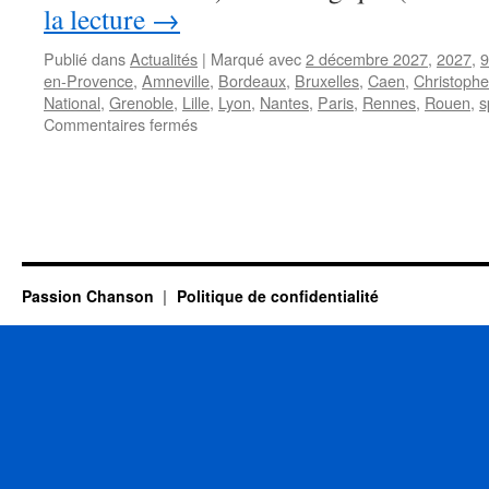
la lecture
→
Publié dans
Actualités
|
Marqué avec
2 décembre 2027
,
2027
,
9
en-Provence
,
Amneville
,
Bordeaux
,
Bruxelles
,
Caen
,
Christophe
National
,
Grenoble
,
Lille
,
Lyon
,
Nantes
,
Paris
,
Rennes
,
Rouen
,
s
sur
Commentaires fermés
Christophe
WILLEM
annonce
sa
tournée
de
concerts
Passion Chanson
Politique de confidentialité
pour
2027