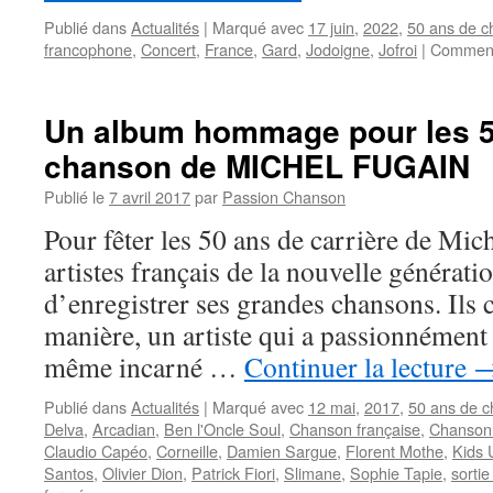
Publié dans
Actualités
|
Marqué avec
17 juin
,
2022
,
50 ans de 
francophone
,
Concert
,
France
,
Gard
,
Jodoigne
,
Jofroi
|
Comment
Un album hommage pour les 5
chanson de MICHEL FUGAIN
Publié le
7 avril 2017
par
Passion Chanson
Pour fêter les 50 ans de carrière de Mic
artistes français de la nouvelle générati
d’enregistrer ses grandes chansons. Ils c
manière, un artiste qui a passionnément 
même incarné …
Continuer la lecture
Publié dans
Actualités
|
Marqué avec
12 mai
,
2017
,
50 ans de 
Delva
,
Arcadian
,
Ben l'Oncle Soul
,
Chanson française
,
Chanson
Claudio Capéo
,
Corneille
,
Damien Sargue
,
Florent Mothe
,
Kids 
Santos
,
Olivier Dion
,
Patrick Fiori
,
Slimane
,
Sophie Tapie
,
sorti