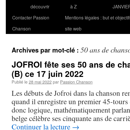
découvrir
à Z
JANVIE
Contacter Passion
Mentions légales : but et objecti
Chanson
site web
50 ans de chans
Archives par mot-clé :
JOFROI fête ses 50 ans de ch
(B) ce 17 juin 2022
Publié le
28 mai 2022
par
Passion Chanson
Les débuts de Jofroi dans la chanson r
quand il enregistre un premier 45-tours de
donc logique, mathématiquement parlant
belge célèbre ses cinquante ans de carr
Continuer la lecture
→