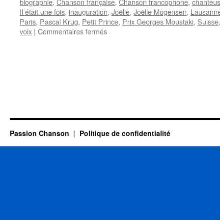
biographie
,
Chanson française
,
Chanson francophone
,
chanteu
Il était une fois
,
inauguration
,
Joëlle
,
Joëlle Mogensen
,
Lausann
Paris
,
Pascal Krug
,
Petit Prince
,
Prix Georges Moustaki
,
Suisse
sur
voix
|
Commentaires fermés
3
FEVRIER
Passion Chanson
Politique de confidentialité