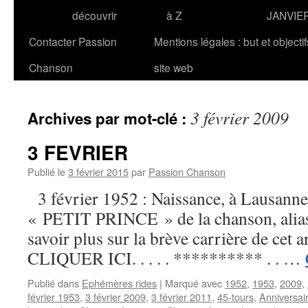
découvrir
à Z
JANVIE
Contacter Passion
Mentions légales : but et objecti
Chanson
site web
3 février 2009
Archives par mot-clé :
3 FEVRIER
Publié le
3 février 2015
par
Passion Chanson
3 février 1952 : Naissance, à Lausanne
« PETIT PRINCE » de la chanson, alias
savoir plus sur la brève carrière de cet ar
CLIQUER ICI. . . . . ********** . . …
Publié dans
Ephémères rides
|
Marqué avec
1952
,
1953
,
2009
,
février 1953
,
3 février 2009
,
3 février 2011
,
45-tours
,
Anniversai