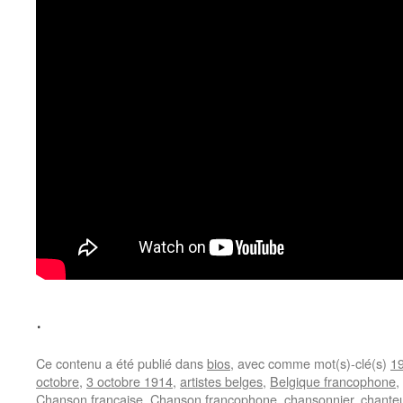
.
Ce contenu a été publié dans
bios
, avec comme mot(s)-clé(s)
1
octobre
,
3 octobre 1914
,
artistes belges
,
Belgique francophone
,
Chanson française
,
Chanson francophone
,
chansonnier
,
chante