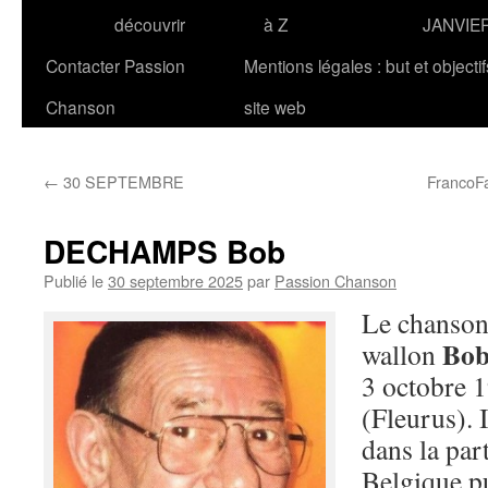
découvrir
à Z
JANVIE
Contacter Passion
Mentions légales : but et objecti
Chanson
site web
←
30 SEPTEMBRE
FrancoFa
DECHAMPS Bob
Publié le
30 septembre 2025
par
Passion Chanson
Le chansonn
Bo
wallon
3 octobre 
(Fleurus). I
dans la par
Belgique p