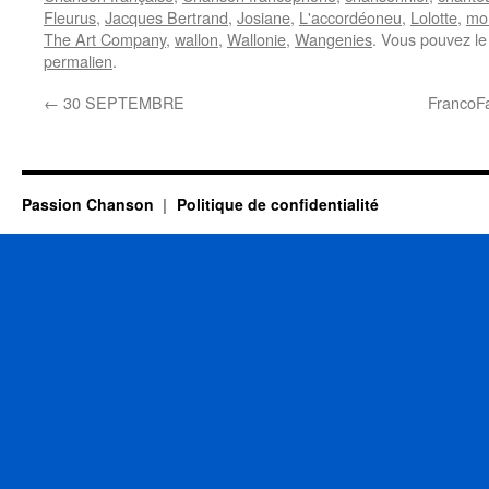
Fleurus
,
Jacques Bertrand
,
Josiane
,
L'accordéoneu
,
Lolotte
,
mo
The Art Company
,
wallon
,
Wallonie
,
Wangenies
. Vous pouvez le
permalien
.
←
30 SEPTEMBRE
FrancoFa
Passion Chanson
Politique de confidentialité