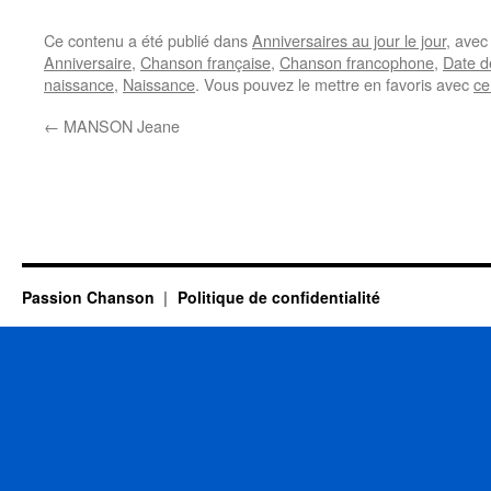
Ce contenu a été publié dans
Anniversaires au jour le jour
, ave
Anniversaire
,
Chanson française
,
Chanson francophone
,
Date d
naissance
,
Naissance
. Vous pouvez le mettre en favoris avec
ce
←
MANSON Jeane
Passion Chanson
Politique de confidentialité