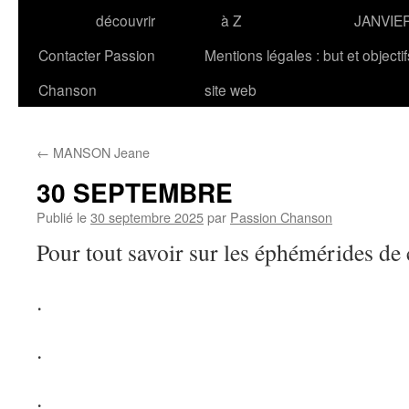
découvrir
à Z
JANVIE
Contacter Passion
Mentions légales : but et objecti
Chanson
site web
←
MANSON Jeane
30 SEPTEMBRE
Publié le
30 septembre 2025
par
Passion Chanson
Pour tout savoir sur les éphémérides de 
.
.
.