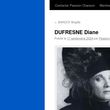
Contacter Passion Chanson
Mention
←
BARDOT Brigitte
DUFRESNE Diane
Publié le
17 septembre 2024
par
Passio