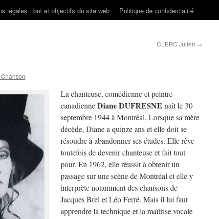
s légales : but et objectifs du site web
Politique de confidentialité
CLERC Julien
→
n Chanson
La chanteuse, comédienne et peintre
Diane DUFRESNE
canadienne
naît le 30
septembre 1944 à Montréal. Lorsque sa mère
décède, Diane a quinze ans et elle doit se
résoudre à abandonner ses études. Elle rêve
toutefois de devenir chanteuse et fait tout
pour. En 1962, elle réussit à obtenir un
passage sur une scène de Montréal et elle y
interprète notamment des chansons de
Jacques Brel et Léo Ferré. Mais il lui faut
apprendre la technique et la maîtrise vocale