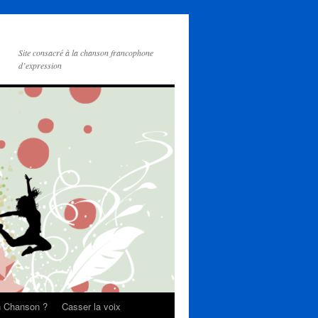
Site consacré à la chanson francophone
d’expression
on Chanson ?
Casser la voix