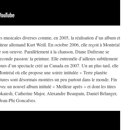
ces musicales diverses comme, en 2005, la réalisation d’un album et
eur allemand Kurt Weill. En octobre 2006, elle reçoit à Montréal
e son oeuvre. Parallèlement à la chanson, Diane Dufresne se
seconde passion: la peinture. Elle entremêle d’ailleurs subtilement
cours d’un spectacle créé au Canada en 2007. Un an plus tard, elle
Montréal où elle propose une soirée intitulée « Terre planète
ntures sont désormais montées un peu partout dans le monde. Fin
avec un nouvel album intitulé « Meilleur après » et dont les titres
kaiesh, Catherine Major, Alexandre Beaupain, Daniel Bélanger,
 Jean-Phi Goncalves.