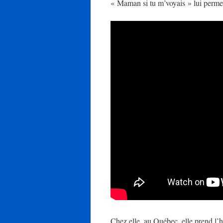
« Maman si tu m’voyais » lui permet
Chez elle, au Québec, elle prend l’