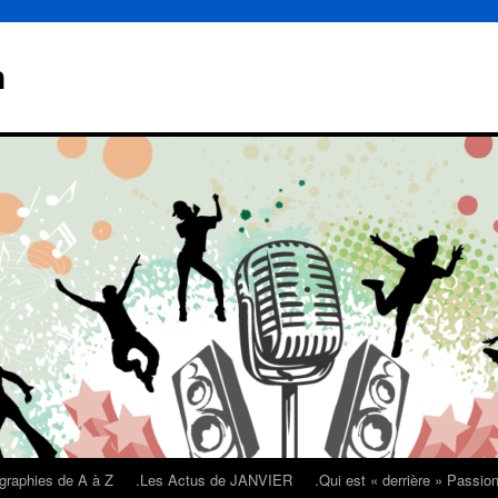
n
graphies de A à Z
.Les Actus de JANVIER
.Qui est « derrière » Passi