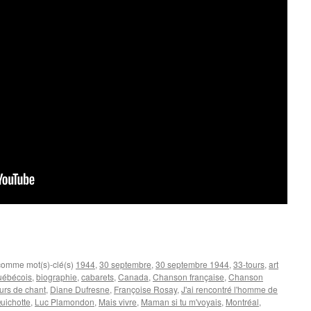
 comme mot(s)-clé(s)
1944
,
30 septembre
,
30 septembre 1944
,
33-tours
,
art
québécois
,
biographie
,
cabarets
,
Canada
,
Chanson française
,
Chanson
urs de chant
,
Diane Dufresne
,
Françoise Rosay
,
J'ai rencontré l'homme de
uichotte
,
Luc Plamondon
,
Mais vivre
,
Maman si tu m'voyais
,
Montréal
,