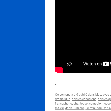
.
Ce contenu a été publié dans
bios
, avec
dramatique
,
artistes canadiens
,
artistes 
francophone
,
chanteuse
,
comédienne
,
co
ma vie
,
Jean Lumière
,
Le retour de Don Q