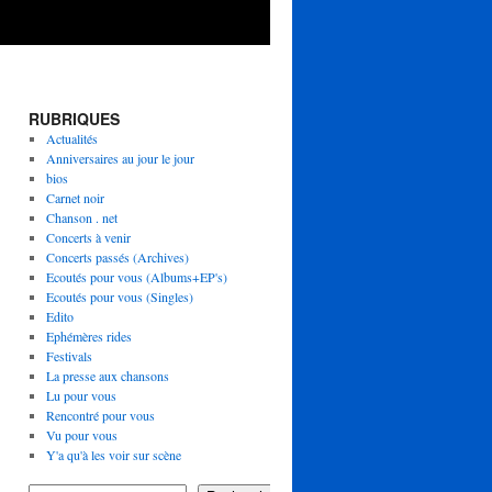
RUBRIQUES
Actualités
Anniversaires au jour le jour
bios
Carnet noir
Chanson . net
Concerts à venir
Concerts passés (Archives)
Ecoutés pour vous (Albums+EP's)
Ecoutés pour vous (Singles)
Edito
Ephémères rides
Festivals
La presse aux chansons
Lu pour vous
Rencontré pour vous
Vu pour vous
Y'a qu'à les voir sur scène