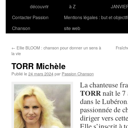
découvrir
à Z
JANVIE
Contacter Passion
Mentions légales : but et objecti
Chanson
site web
←
Ellie BLOOM : chanson pour donner un sens à
Fraîche
la vie
TORR Michèle
Publié le
24 mars 2024
par
Passion Chanson
La chanteuse fr
TORR
naît le 7
dans le Lubéron.
passionnée de ch
diriger vers cett
Elle s’inscrit à 