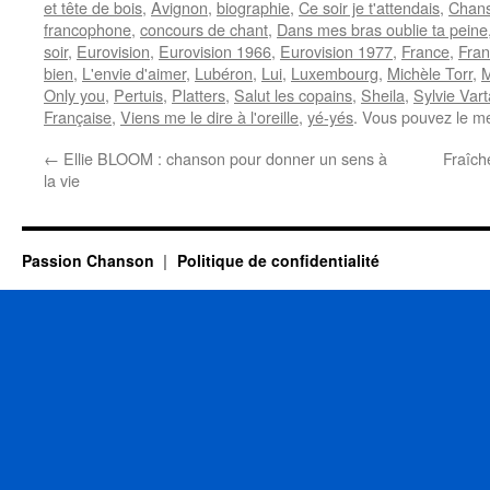
et tête de bois
,
Avignon
,
biographie
,
Ce soir je t'attendais
,
Chans
francophone
,
concours de chant
,
Dans mes bras oublie ta peine
soir
,
Eurovision
,
Eurovision 1966
,
Eurovision 1977
,
France
,
Fran
bien
,
L'envie d'aimer
,
Lubéron
,
Lui
,
Luxembourg
,
Michèle Torr
,
M
Only you
,
Pertuis
,
Platters
,
Salut les copains
,
Sheila
,
Sylvie Var
Française
,
Viens me le dire à l'oreille
,
yé-yés
. Vous pouvez le me
←
Ellie BLOOM : chanson pour donner un sens à
Fraîche
la vie
Passion Chanson
Politique de confidentialité