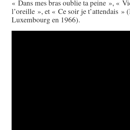
« Dans mes bras oublie ta peine », « Vi
l’oreille », et « Ce soir je t’attendais »
Luxembourg en 1966).