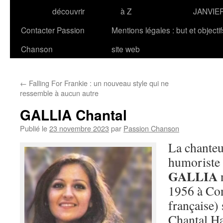
découvrir
à Z
JANVIE
Contacter Passion
Mentions légales : but et objecti
Chanson
site web
←
Falling For Frankie : un nouveau style qui ne
ressemble à aucun autre
GALLIA Chantal
Publié le
23 novembre 2023
par
Passion Chanson
La chanteus
humoriste 
GALLIA
n
1956 à Con
française) 
Chantal Ha