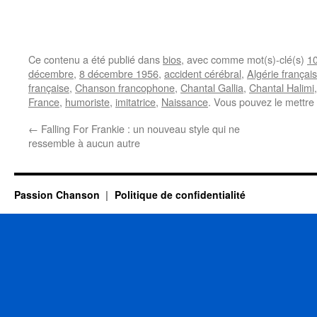
Ce contenu a été publié dans
bios
, avec comme mot(s)-clé(s)
10
décembre
,
8 décembre 1956
,
accident cérébral
,
Algérie françai
française
,
Chanson francophone
,
Chantal Gallia
,
Chantal Halimi
France
,
humoriste
,
imitatrice
,
Naissance
. Vous pouvez le mettre
←
Falling For Frankie : un nouveau style qui ne
ressemble à aucun autre
Passion Chanson
Politique de confidentialité