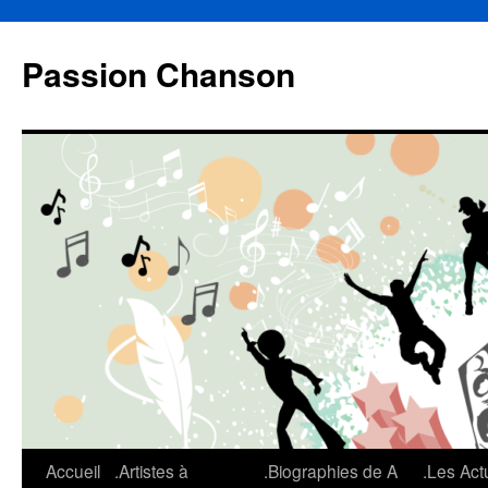
Aller
au
Passion Chanson
contenu
Accueil
.Artistes à
.Biographies de A
.Les Act