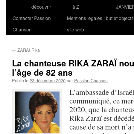
découvrir
à Z
JANVIE
Contacter Passion
Mentions légales : but et objecti
Chanson
site web
←
ZARAÏ Rika
La chanteuse RIKA ZARAÏ nous
l’âge de 82 ans
Publié le
23 décembre 2020
par
Passion Chanson
L’ambassade d’Israël
communiqué, ce mer
2020, que la chanteu
Rika Zaraï est décédé
cause de sa mort n’a 