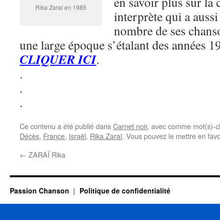
en savoir plus sur la 
Rika Zaraï en 1985
interprète qui a auss
nombre de ses chans
une large époque s’étalant des années 1
CLIQUER ICI
.
.
.
.
Ce contenu a été publié dans
Carnet noir
, avec comme mot(s)-c
Décès
,
France
,
Israël
,
Rika Zaraï
. Vous pouvez le mettre en fav
←
ZARAÏ Rika
Passion Chanson
Politique de confidentialité