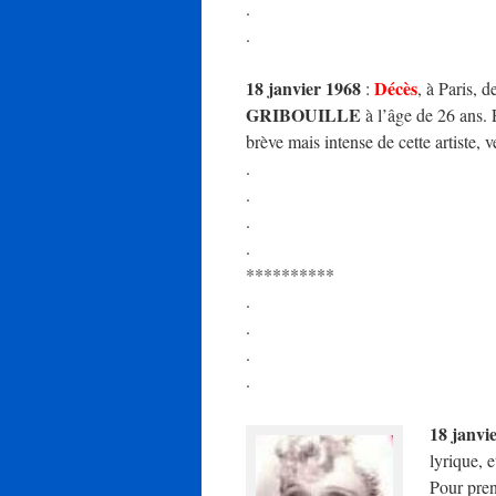
.
.
18 janvier 1968
Décès
:
, à Paris, 
GRIBOUILLE
à l’âge de 26 ans. 
brève mais intense de cette artiste, 
.
.
.
.
**********
.
.
.
.
18 janvi
lyrique, 
Pour pren