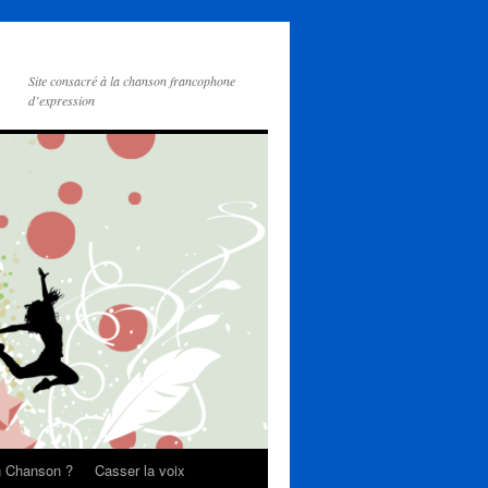
Site consacré à la chanson francophone
d’expression
on Chanson ?
Casser la voix