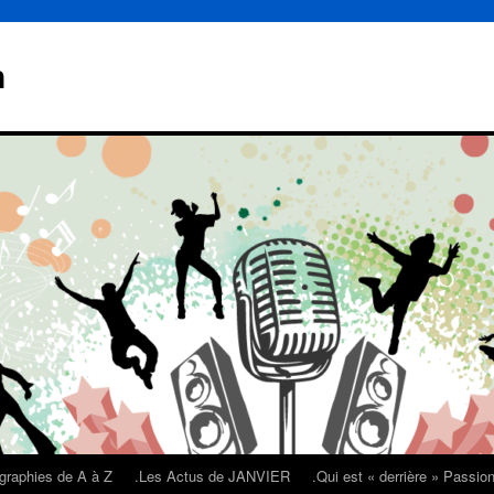
n
graphies de A à Z
.Les Actus de JANVIER
.Qui est « derrière » Passi