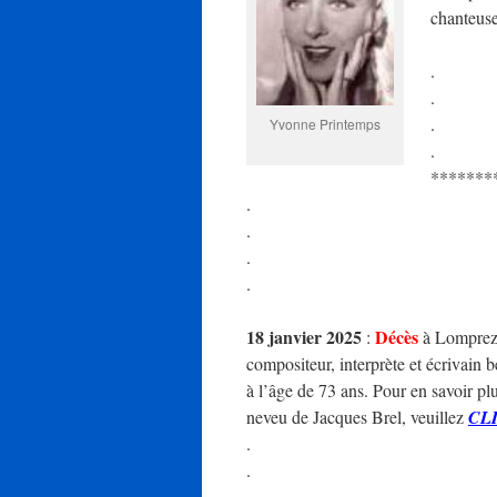
chanteuse
.
.
.
Yvonne Printemps
.
*******
.
.
.
.
18 janvier 2025
Décès
:
à Lomprez 
compositeur, interprète et écrivain 
à l’âge de 73 ans. Pour en savoir plus 
neveu de Jacques Brel, veuillez
CL
.
.
.