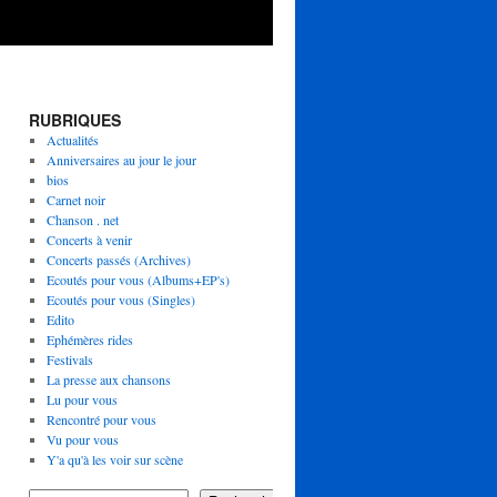
RUBRIQUES
Actualités
Anniversaires au jour le jour
bios
Carnet noir
Chanson . net
Concerts à venir
Concerts passés (Archives)
Ecoutés pour vous (Albums+EP's)
Ecoutés pour vous (Singles)
Edito
Ephémères rides
Festivals
La presse aux chansons
Lu pour vous
Rencontré pour vous
Vu pour vous
Y'a qu'à les voir sur scène