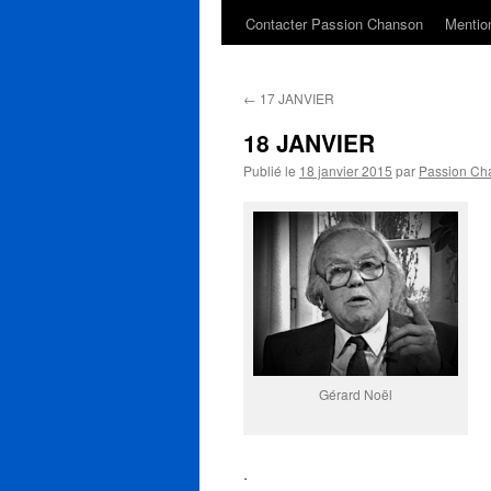
Contacter Passion Chanson
Mention
←
17 JANVIER
18 JANVIER
Publié le
18 janvier 2015
par
Passion Ch
Gérard Noël
.