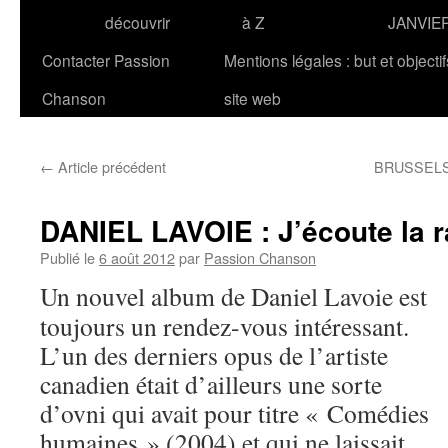
découvrir
à Z
JANVIE
Contacter Passion
Mentions légales : but et objecti
Chanson
site web
←
Article précédent
BRUSSELS
DANIEL LAVOIE : J’écoute la r
Publié le
6 août 2012
par
Passion Chanson
Un nouvel album de Daniel Lavoie est
toujours un rendez-vous intéressant.
L’un des derniers opus de l’artiste
canadien était d’ailleurs une sorte
d’ovni qui avait pour titre « Comédies
humaines » (2004) et qui ne laissait