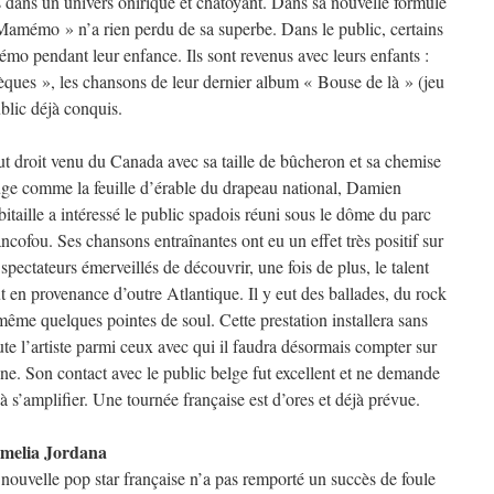
s dans un univers onirique et chatoyant. Dans sa nouvelle formule
Mamémo » n’a rien perdu de sa superbe. Dans le public, certains
mo pendant leur enfance. Ils sont revenus avec leurs enfants :
ques », les chansons de leur dernier album « Bouse de là » (jeu
blic déjà conquis.
t droit venu du Canada avec sa taille de bûcheron et sa chemise
ge comme la feuille d’érable du drapeau national, Damien
itaille a intéressé le public spadois réuni sous le dôme du parc
ncofou. Ses chansons entraînantes ont eu un effet très positif sur
 spectateurs émerveillés de découvrir, une fois de plus, le talent
t en provenance d’outre Atlantique. Il y eut des ballades, du rock
même quelques pointes de soul. Cette prestation installera sans
te l’artiste parmi ceux avec qui il faudra désormais compter sur
ne. Son contact avec le public belge fut excellent et ne demande
à s’amplifier. Une tournée française est d’ores et déjà prévue.
melia Jordana
nouvelle pop star française n’a pas remporté un succès de foule