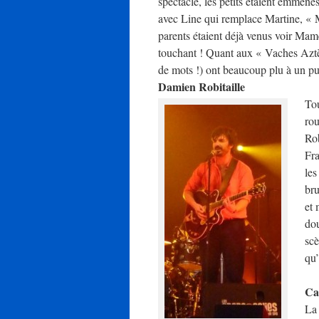
spectacle, les petits étaient emmené
avec Line qui remplace Martine, « 
parents étaient déjà venus voir Mamé
touchant ! Quant aux « Vaches Aztè
de mots !) ont beaucoup plu à un pu
Damien Robitaille
Tou
rou
Rob
Fra
les
bru
et 
dou
scè
qu’
Ca
La 