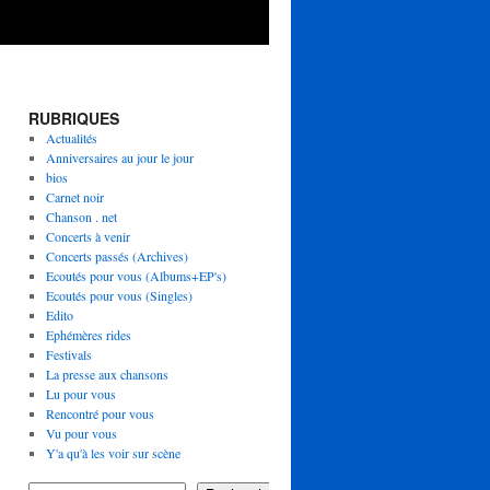
RUBRIQUES
Actualités
Anniversaires au jour le jour
bios
Carnet noir
Chanson . net
Concerts à venir
Concerts passés (Archives)
Ecoutés pour vous (Albums+EP's)
Ecoutés pour vous (Singles)
Edito
Ephémères rides
Festivals
La presse aux chansons
Lu pour vous
Rencontré pour vous
Vu pour vous
Y'a qu'à les voir sur scène