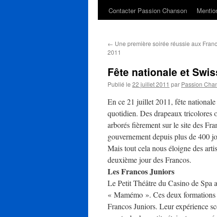
Contacter Passion Chanson
Mention
←
Une première soirée réussie aux Franc
2011
Fête nationale et Swis
Publié le
22 juillet 2011
par
Passion Cha
En ce 21 juillet 2011, fête nationale 
quotidien. Des drapeaux tricolores o
arborés fièrement sur le site des Fr
gouvernement depuis plus de 400 jour
Mais tout cela nous éloigne des artis
deuxième jour des Francos.
Les Francos Juniors
Le Petit Théâtre du Casino de Spa a
« Mamémo ». Ces deux formations be
Francos Juniors. Leur expérience scé