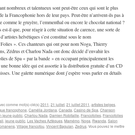
ant nombreux et talentueux sont peut-être ceux qui sont le plus
de la
Francophonie hors de leur pays. Peut-être n’arrivent-ils pas à
e comme le gruyère, l’emmenthal ou encore le chocolat national ?
 est-il que, pour réagir à cette situation de carence, une sorte de
f d’artistes helvétiques s’est constitué sous le nom
’Folies ». Ces chanteurs qui ont pour nom Noga, Thierry
s, Zédrus et Charlou Nada ont donc décidé d’envahir les
lies de Spa « par la bande » en occupant principalement les
une bonne idée qui est assortie à la distribution gratuite d’un CD
uisses. Une galette numérique dont j’espère vous parler en détails
avec comme mot(s)-clé(s)
2011
,
21 juillet
,
21 juillet 2011
,
artistes belges
,
que francophone
,
Camélia Jordana
,
Canada
,
Casino de Spa
,
Chanson
 jeune public
,
Charlou Nada
,
Damien Robitaille
,
Francofolies
,
Francofolies
ali
,
jeune public
,
Les Vaches Aztèques
,
Mamémo
,
Noga
,
Rwanda
,
Salon
Romanens
,
Village francofou
,
Vincent Baguian
,
Zedrus
. Vous pouvez le mettre