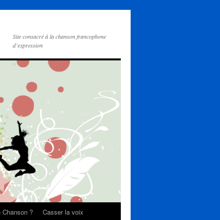
Site consacré à la chanson francophone
d’expression
on Chanson ?
Casser la voix