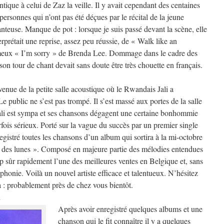
ntique à celui de Zaz la veille. Il y avait cependant des centaines
personnes qui n’ont pas été déçues par le récital de la jeune
nteuse. Manque de pot : lorsque je suis passé devant la scène, elle
erprétait une reprise, assez peu réussie, de « Walk like an
meux « I’m sorry » de Brenda Lee. Dommage dans le cadre des
on tour de chant devait sans doute être très chouette en français.
venue de la petite salle acoustique où le Rwandais Jali a
Le public ne s’est pas trompé. Il s’est massé aux portes de la salle
Jali est sympa et ses chansons dégagent une certaine bonhommie
fois sérieux. Porté sur la vague du succès par un premier single
registré toutes les chansons d’un album qui sortira à la mi-octobre
et des lunes ». Composé en majeure partie des mélodies entendues
oup sûr rapidement l’une des meilleures ventes en Belgique et, sans
phonie. Voilà un nouvel artiste efficace et talentueux. N’hésitez
ra : probablement près de chez vous bientôt.
d
Après avoir enregistré quelques albums et une
chanson qui le fit connaître il y a quelques