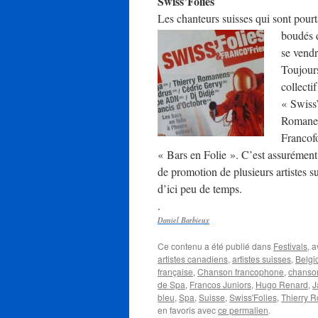
Swiss’Folies
Les chanteurs suisses qui sont pourt
boudés 
se vendr
Toujours
collecti
« Swiss
Romanen
Francofo
« Bars en Folie ». C’est assurément 
de promotion de plusieurs artistes s
d’ici peu de temps.
.
Daniel Barbieux
Ce contenu a été publié dans
Festivals
, 
artistes canadiens
,
artistes suisses
,
Belgi
française
,
Chanson francophone
,
chanson
de Spa
,
Francos Juniors
,
Hugo Renard
,
J
bleu
,
Spa
,
Suisse
,
Swiss'Folies
,
Thierry 
en favoris avec
ce permalien
.