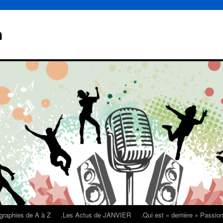
n
graphies de A à Z
.Les Actus de JANVIER
.Qui est « derrière » Passi