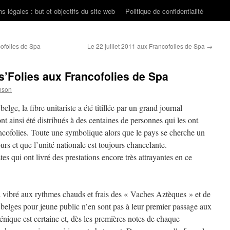
s légales : but et objectifs du site web
Politique de confidentialité
ofolies de Spa
Le 22 juillet 2011 aux Francofolies de Spa
→
s’Folies aux Francofolies de Spa
nson
belge, la fibre unitariste a été titillée par un grand journal
nt ainsi été distribués à des centaines de personnes qui les ont
ancofolies. Toute une symbolique alors que le pays se cherche un
s et que l’unité nationale est toujours chancelante.
tes qui ont livré des prestations encore très attrayantes en ce
 vibré aux rythmes chauds et frais des « Vaches Aztèques » et de
lges pour jeune public n’en sont pas à leur premier passage aux
nique est certaine et, dès les premières notes de chaque