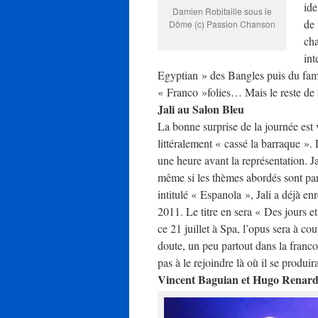
ide
Damien Robitaille sous le
de 
Dôme (c) Passion Chanson
cha
int
Egyptian » des Bangles puis du fa
« Franco »folies… Mais le reste de s
Jali au Salon Bleu
La bonne surprise de la journée est 
littéralement « cassé la barraque ». 
une heure avant la représentation. 
même si les thèmes abordés sont par
intitulé « Espanola », Jali a déjà en
2011. Le titre en sera « Des jours 
ce 21 juillet à Spa, l’opus sera à c
doute, un peu partout dans la franco
pas à le rejoindre là où il se produi
Vincent Baguian et Hugo Renar