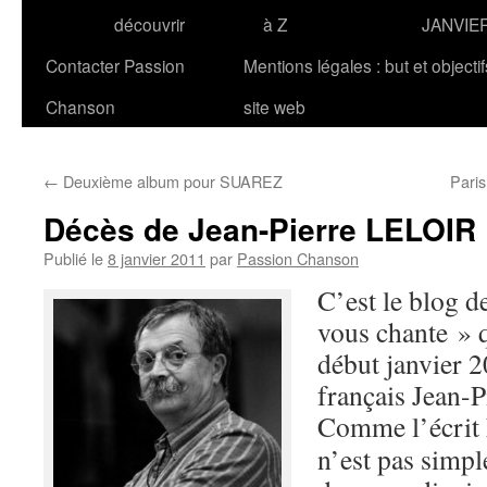
découvrir
à Z
JANVIE
Contacter Passion
Mentions légales : but et objecti
Chanson
site web
←
Deuxième album pour SUAREZ
Pari
Décès de Jean-Pierre LELOIR
Publié le
8 janvier 2011
par
Passion Chanson
C’est le blog d
vous chante » q
début janvier 2
français Jean-P
Comme l’écrit F
n’est pas simpl