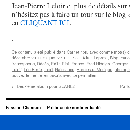
Jean-Pierre Leloir et plus de détails sur 
n’hésitez pas à faire un tour sur le blog
en
CLIQUANT ICI
.
.
Ce contenu a été publié dans
Carnet noir
, avec comme mot(s)-c
décembre 2010
,
27 juin
,
27 juin 1931
,
Allain Leprest
,
Blog
,
canc
francophone
,
Décès
,
Edith Piaf
,
France
,
Fred Hidalgo
,
Georges 
Leloir
,
Léo Ferré
,
mort
,
Naissance
,
Paroles et Musique
,
photogr
pouvez le mettre en favoris avec
ce permalien
.
←
Deuxième album pour SUAREZ
Pari
Passion Chanson
Politique de confidentialité