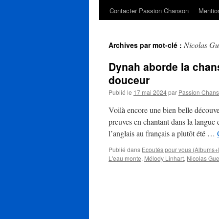
Contacter Passion Chanson
Mention
Nicolas G
Archives par mot-clé :
Dynah aborde la chans
douceur
Publié le
17 mai 2024
par
Passion Chan
Voilà encore une bien belle découver
preuves en chantant dans la langue
l’anglais au français a plutôt été …
Publié dans
Ecoutés pour vous (Albums+
L'eau monte
,
Mélody Linhart
,
Nicolas Gu