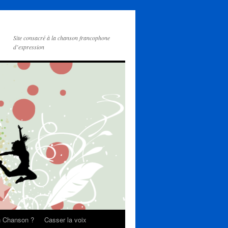
Site consacré à la chanson francophone
d’expression
on Chanson ?
Casser la voix