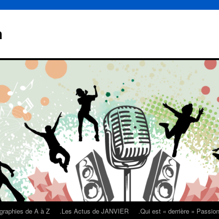
n
graphies de A à Z
.Les Actus de JANVIER
.Qui est « derrière » Passi