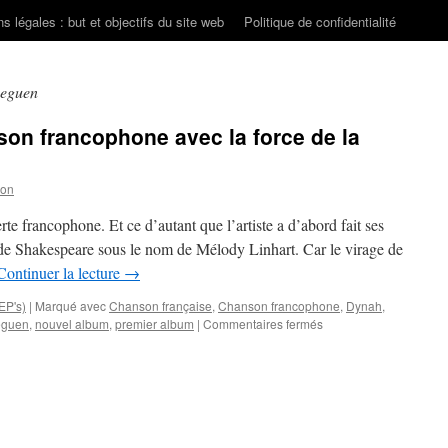
s légales : but et objectifs du site web
Politique de confidentialité
ueguen
on francophone avec la force de la
son
te francophone. Et ce d’autant que l’artiste a d’abord fait ses
 de Shakespeare sous le nom de Mélody Linhart. Car le virage de
Continuer la lecture
→
EP's)
|
Marqué avec
Chanson française
,
Chanson francophone
,
Dynah
,
sur
eguen
,
nouvel album
,
premier album
|
Commentaires fermés
Dynah
aborde
la
chanson
francophone
avec