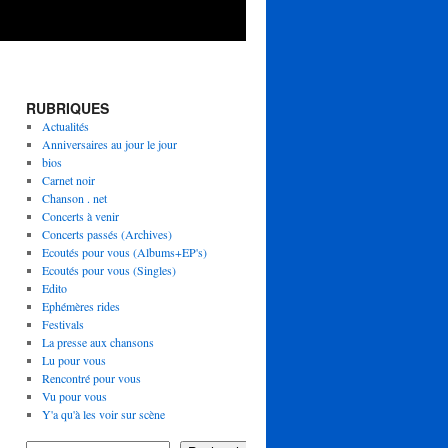
RUBRIQUES
Actualités
Anniversaires au jour le jour
bios
Carnet noir
Chanson . net
Concerts à venir
Concerts passés (Archives)
Ecoutés pour vous (Albums+EP's)
Ecoutés pour vous (Singles)
Edito
Ephémères rides
Festivals
La presse aux chansons
Lu pour vous
Rencontré pour vous
Vu pour vous
Y'a qu'à les voir sur scène