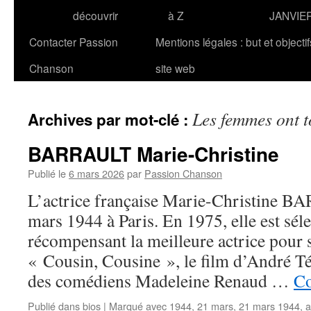
découvrir
à Z
JANVIE
Contacter Passion
Mentions légales : but et objecti
Chanson
site web
Les femmes ont t
Archives par mot-clé :
BARRAULT Marie-Christine
Publié le
6 mars 2026
par
Passion Chanson
L’actrice française Marie-Christine B
mars 1944 à Paris. En 1975, elle est sél
récompensant la meilleure actrice pour 
« Cousin, Cousine », le film d’André Téc
des comédiens Madeleine Renaud …
Co
Publié dans
bios
|
Marqué avec
1944
,
21 mars
,
21 mars 1944
,
a