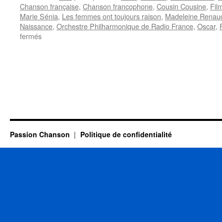
Chanson française
,
Chanson francophone
,
Cousin Cousine
,
Fil
Marie Sénia
,
Les femmes ont toujours raison
,
Madeleine Renau
Naissance
,
Orchestre Philharmonique de Radio France
,
Oscar
,
sur
fermés
BARRAULT
Marie-
Christine
Passion Chanson
Politique de confidentialité