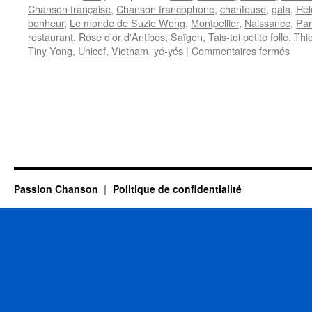
Chanson française
,
Chanson francophone
,
chanteuse
,
gala
,
Hél
bonheur
,
Le monde de Suzie Wong
,
Montpellier
,
Naissance
,
Par
restaurant
,
Rose d'or d'Antibes
,
Saïgon
,
Tais-toi petite folle
,
Thi
sur
Tiny Yong
,
Unicef
,
Vietnam
,
yé-yés
|
Commentaires fermés
YON
Tiny
Passion Chanson
Politique de confidentialité