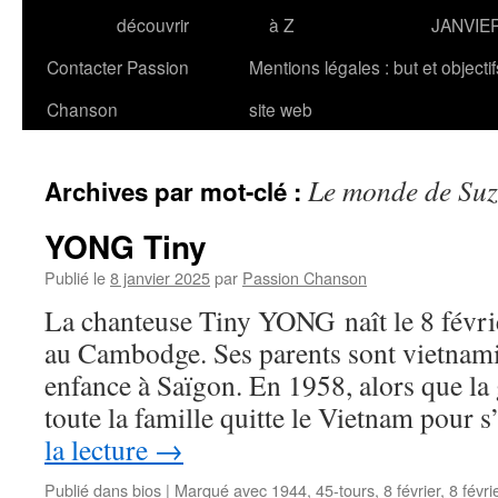
découvrir
à Z
JANVIE
Contacter Passion
Mentions légales : but et objecti
Chanson
site web
Le monde de Su
Archives par mot-clé :
YONG Tiny
Publié le
8 janvier 2025
par
Passion Chanson
La chanteuse Tiny YONG naît le 8 févr
au Cambodge. Ses parents sont vietnamie
enfance à Saïgon. En 1958, alors que la 
toute la famille quitte le Vietnam pour 
la lecture
→
Publié dans
bios
|
Marqué avec
1944
,
45-tours
,
8 février
,
8 févri