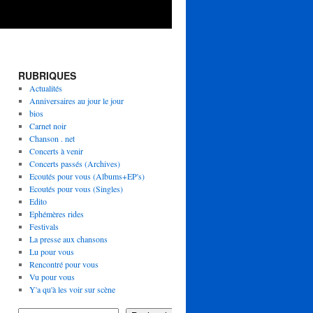
RUBRIQUES
Actualités
Anniversaires au jour le jour
bios
Carnet noir
Chanson . net
Concerts à venir
Concerts passés (Archives)
Ecoutés pour vous (Albums+EP's)
Ecoutés pour vous (Singles)
Edito
Ephémères rides
Festivals
La presse aux chansons
Lu pour vous
Rencontré pour vous
Vu pour vous
Y'a qu'à les voir sur scène