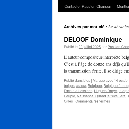
Contacter Passion Chanson
Mention
Le déracin
Archives par mot-clé :
DELOOF Dominique
Publié le
23 juillet 2025
par
Passion Cha
L’auteur-compositeur-interprète b
C’est à l’âge de douze ans déjà qu’i
la transmission écrite, il se dirige 
Publié dans
bios
|
Marqué avec
14 octob
belges
,
auteur
,
Belgique
,
Belgique franc
Escale à Lessines
,
Hugues Draye
,
interp
Peuple
,
Naissance
,
Quand je t'éveillerai
,
sur
Gilles
|
Commentaires fermés
DELOOF
Dominique