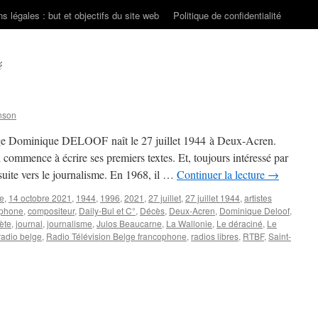
s légales : but et objectifs du site web
Politique de confidentialité
é
nson
elge Dominique DELOOF naît le 27 juillet 1944 à Deux-Acren.
l commence à écrire ses premiers textes. Et, toujours intéressé par
ensuite vers le journalisme. En 1968, il …
Continuer la lecture
→
re
,
14 octobre 2021
,
1944
,
1996
,
2021
,
27 juillet
,
27 juillet 1944
,
artistes
ophone
,
compositeur
,
Daily-Bul et C°
,
Décès
,
Deux-Acren
,
Dominique Deloof
,
rète
,
journal
,
journalisme
,
Julos Beaucarne
,
La Wallonie
,
Le déraciné
,
Le
radio belge
,
Radio Télévision Belge francophone
,
radios libres
,
RTBF
,
Saint-