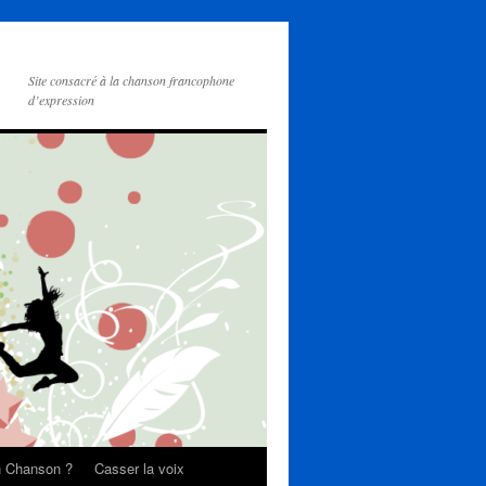
Site consacré à la chanson francophone
d’expression
on Chanson ?
Casser la voix