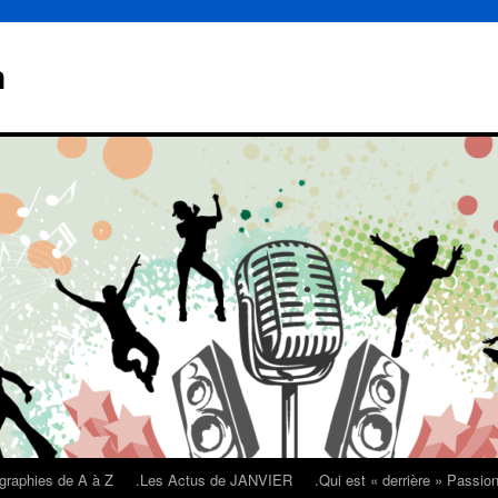
n
graphies de A à Z
.Les Actus de JANVIER
.Qui est « derrière » Passi