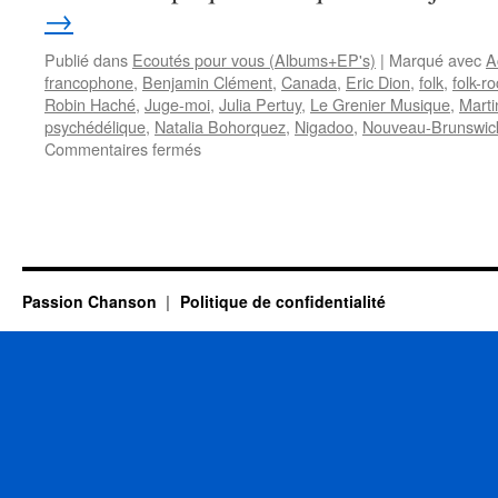
→
Publié dans
Ecoutés pour vous (Albums+EP's)
|
Marqué avec
A
francophone
,
Benjamin Clément
,
Canada
,
Eric Dion
,
folk
,
folk-r
Robin Haché
,
Juge-moi
,
Julia Pertuy
,
Le Grenier Musique
,
Mart
psychédélique
,
Natalia Bohorquez
,
Nigadoo
,
Nouveau-Brunswic
sur
Commentaires fermés
JOEY
ROBIN
HACHE
propose
un
nouvel
Passion Chanson
Politique de confidentialité
album
« mi-
acadien
mi-
belge »