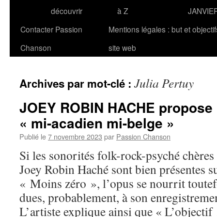
découvrir
à Z
JANVIE
Contacter Passion
Mentions légales : but et objecti
Chanson
site web
Julia Pertuy
Archives par mot-clé :
JOEY ROBIN HACHE propose 
« mi-acadien mi-belge »
Publié le
7 novembre 2023
par
Passion Chanson
Si les sonorités folk-rock-psyché chères
Joey Robin Haché sont bien présentes s
« Moins zéro », l’opus se nourrit toutef
dues, probablement, à son enregistremen
L’artiste explique ainsi que « L’objecti