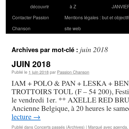
découvrir
à Z
JANVIE
Contacter Passion
Mentions légales : but et objecti
Chanson
site web
juin 2018
Archives par mot-clé :
JUIN 2018
Publié le
1 juin 2018
par
Passion Chanson
IAM + POLO & PAN + LESKA + BE
TROTTOIRS TOUL (F – 54 200), Festiva
le vendredi 1er. ** AXELLE RED BR
Ancienne Belgique, à 20 heures le sam
lecture
→
Publié dans
Concerts passés (Archives)
|
Marqué avec
agenda